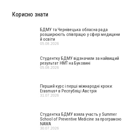
Корисно знати
БДМУ та Чернівецька обласна рада
розширюють співпрацю у сфері медицини
й освіти
05.08.2026
Студентку БДМУ відзначили за найвищий
результат НМТ на Буковині
05.08.2026
Перший курс і перші міжнародні кроки:
Erasmus+ в Республіці Австрія
31.07.2026
Студентка БДМУ взяла участь у Summer
School of Preventive Medicine за програмою
NAWA
30.07.2026