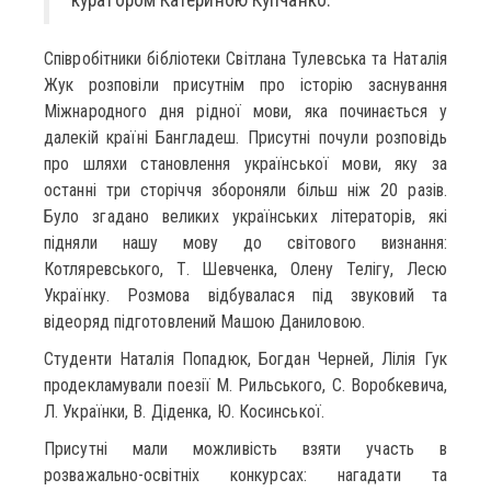
Співробітники бібліотеки Світлана Тулевська та Наталія
Жук розповіли присутнім про історію заснування
Міжнародного дня рідної мови, яка починається у
далекій країні Бангладеш. Присутні почули розповідь
про шляхи становлення української мови, яку за
останні три сторіччя збороняли більш ніж 20 разів.
Було згадано великих українських літераторів, які
підняли нашу мову до світового визнання:
Котляревського, Т. Шевченка, Олену Телігу, Лесю
Українку. Розмова відбувалася під звуковий та
відеоряд підготовлений Машою Даниловою.
Студенти Наталія Попадюк, Богдан Черней, Лілія Гук
продекламували поезії М. Рильського, С. Воробкевича,
Л. Українки, В. Діденка, Ю. Косинської.
Присутні мали можливість взяти участь в
розважально-освітніх конкурсах: нагадати та