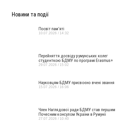
Новини та події
Посвіт пам’яті
10.07.2026
14:32
Перейняття досвіду румунських колег
студенткою БДМУ по програмі Erasmus+
29.07.2026
15:02
Науковцям БДМУ присвоєно вчені звання
15.07.2026
16:06
Член Наглядової ради БДМУ став першим
Почесним консулом України в Румунії
27.07.2026
10:40