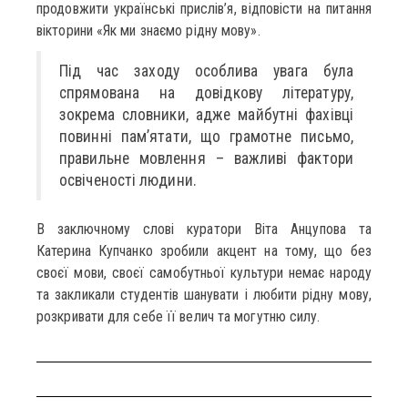
продовжити українські прислів’я, відповісти на питання
вікторини «Як ми знаємо рідну мову».
Під час заходу особлива увага була
спрямована на довідкову літературу,
зокрема словники, адже майбутні фахівці
повинні пам’ятати, що грамотне письмо,
правильне мовлення – важливі фактори
освіченості людини.
В заключному слові куратори Віта Анцупова та
Катерина Купчанко зробили акцент на тому, що без
своєї мови, своєї самобутньої культури немає народу
та закликали студентів шанувати і любити рідну мову,
розкривати для себе її велич та могутню силу.