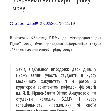
Збережемо наш скарб – рідну
мову
Super User
27/02/2017
11:19
В науковій бібліотеці БДМУ до Міжнародного дня
Рідної мови, була проведена інформаційна година
«Збережемо наш скарб – рідну мову».
Захід відбувався впродовж двох днів, у
ньому взяли участь студенти ІІ курсу
медичного факультету №4 разом з
куратором асистентом кафедри фізіології
їм. Я.Д. Кіршенблата Вітою Анцуповою, та
студенти коледжу БДМУ І курсу
(спеціальність «Фармація») зі своїм
куратором Катериною Купчанко.