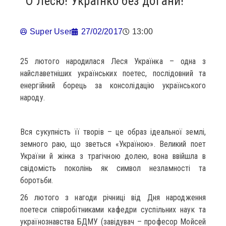
О Лесю! Українко без догани!
Super User
27/02/2017
13:00
25 лютого народилася Леся Українка – одна з
найславетніших українських поетес, послідовний та
енергійний борець за консолідацію українського
народу.
Вся сукупність її творів – це образ ідеальної землі,
земного раю, що зветься «Україною». Великий поет
України й жінка з трагічною долею, вона ввійшла в
свідомість поколінь як символ незламності та
боротьби.
26 лютого з нагоди річниці від Дня народження
поетеси співробітниками кафедри суспільних наук та
українознавства БДМУ (завідувач – професор Мойсей