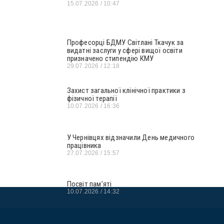
15.07.2026
10:47
Професорці БДМУ Світлані Ткачук за
видатні заслуги у сфері вищої освіти
призначено стипендію КМУ
29.07.2026
12:18
Захист загальної клінічної практики з
фізичної терапії
10.07.2026
16:36
У Чернівцях відзначили День медичного
працівника
27.07.2026
15:57
Посвіт пам’яті
10.07.2026
14:32