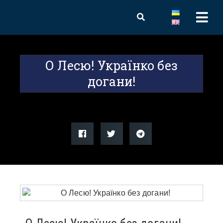
О Лесю! Українко без
догани!