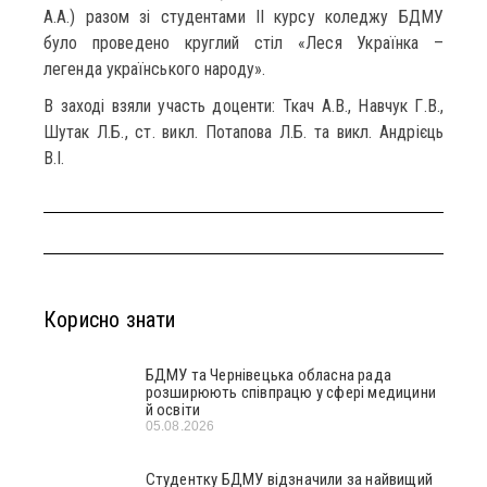
А.А.) разом зі студентами ІІ курсу коледжу БДМУ
було проведено круглий стіл «Леся Українка –
легенда українського народу».
В заході взяли участь доценти: Ткач А.В., Навчук Г.В.,
Шутак Л.Б., ст. викл. Потапова Л.Б. та викл. Андрієць
В.І.
Корисно знати
БДМУ та Чернівецька обласна рада
розширюють співпрацю у сфері медицини
й освіти
05.08.2026
Студентку БДМУ відзначили за найвищий