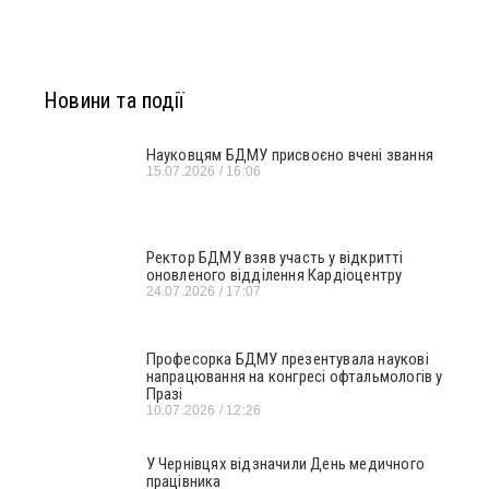
Новини та події
Науковцям БДМУ присвоєно вчені звання
15.07.2026
16:06
Ректор БДМУ взяв участь у відкритті
оновленого відділення Кардіоцентру
24.07.2026
17:07
Професорка БДМУ презентувала наукові
напрацювання на конгресі офтальмологів у
Празі
10.07.2026
12:26
У Чернівцях відзначили День медичного
працівника