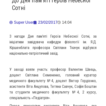
До Дня пам’яті Героїв Небесної
Сотні
Super User
23/02/2017
14:04
З нагоди Дня пам’яті Героїв Небесної Сотні, за
ініціативи завідувача кафедри фізіології ім. Я.Д.
Кіршенблата професора Світлани Ткачук відбувся
національно-патріотичний захід.
У заході взяли участь: професор Валентин Швець,
доцент Світлана Семененко, головний куратор
медичного факультету №4, доцент Віктор Гордієнко,
асистенти Віта Анцупова, Тетяна Савчук, Софія Боштан
та студенти медичного факультету №4, 2 курсу,
спеціальність «Педіатрія».
Перед присутніми виступила Віта Анцупова, яка