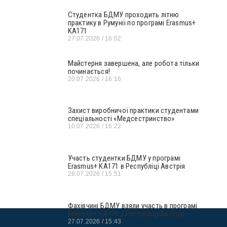
Студентка БДМУ проходить літню
практику в Румунії по програмі Erasmus+
KA171
27.07.2026
16:02
Майстерня завершена, але робота тільки
починається!
20.07.2026
16:16
Захист виробничої практики студентами
спеціальності «Медсестринство»
10.07.2026
16:22
Участь студентки БДМУ у програмі
Erasmus+ KA171 в Республіці Австрія
28.07.2026
15:51
Фахівчині БДМУ взяли участь в програмі
Erasmus+ KA171 у Республіці Австрія
27.07.2026
15:43