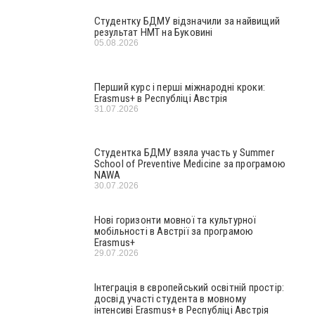
Студентку БДМУ відзначили за найвищий
результат НМТ на Буковині
05.08.2026
Перший курс і перші міжнародні кроки:
Erasmus+ в Республіці Австрія
31.07.2026
Студентка БДМУ взяла участь у Summer
School of Preventive Medicine за програмою
NAWA
30.07.2026
Нові горизонти мовної та культурної
мобільності в Австрії за програмою
Erasmus+
29.07.2026
Інтеграція в європейський освітній простір:
досвід участі студента в мовному
інтенсиві Erasmus+ в Республіці Австрія