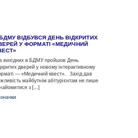
 БДМУ ВІДБУВСЯ ДЕНЬ ВІДКРИТИХ
ВЕРЕЙ У ФОРМАТІ «МЕДИЧНИЙ
ВЕСТ»
 вихідних в БДМУ пройшов День
дкритих дверей у новому інтерактивному
рматі — «Медичний квест». Захід дав
жливість майбутнім абітурієнтам не лише
найомитися з […]
значки