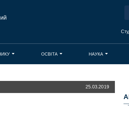
ний
Сту
НИКУ
ОСВІТА
НАУКА
25.03.2019
А