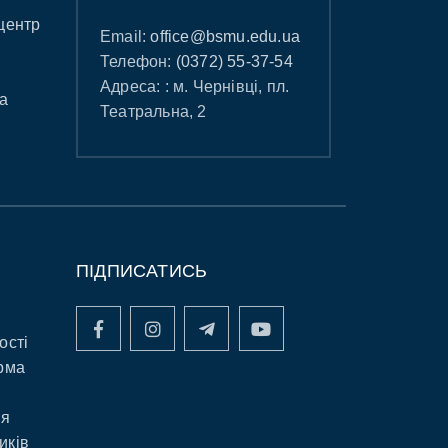
центр
Email:
office@bsmu.edu.ua
Телефон:
(0372) 55-37-54
Адреса: : м. Чернівці, пл.
а
Театральна, 2
ПІДПИСАТИСЬ
ості
рма
ня
иків