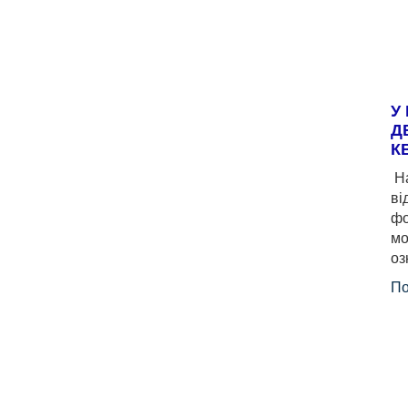
У
Д
К
На
ві
фо
мо
оз
По