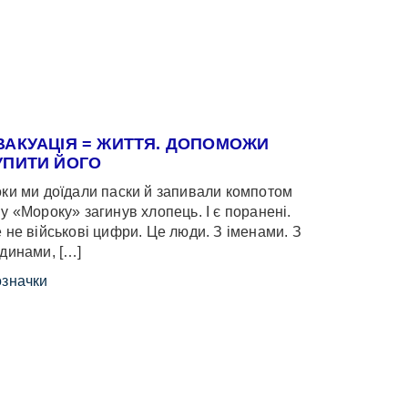
ВАКУАЦІЯ = ЖИТТЯ. ДОПОМОЖИ
УПИТИ ЙОГО
ки ми доїдали паски й запивали компотом
у «Мороку» загинув хлопець. І є поранені.
 не військові цифри. Це люди. З іменами. З
динами, […]
значки