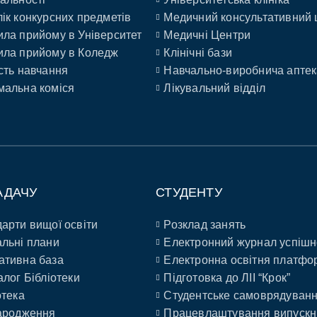
ік конкурсних предметів
Медичний консультативний 
ла прийому в Університет
Медичні Центри
ла прийому в Коледж
Клінічні бази
сть навчання
Навчально-виробнича аптек
альна коміся
Лікувальний відділ
АДАЧУ
СТУДЕНТУ
арти вищої освіти
Розклад занять
льні плани
Електронний журнал успішн
ативна база
Електронна освітня платфо
алог Бібліотеки
Підготовка до ЛІІ “Крок”
отека
Студентське самоврядуван
ародження
Працевлаштування випускн