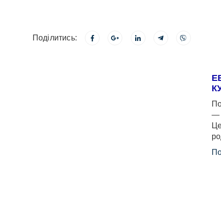
Поділитись:
Е
К
По
— 
Це
ро
По