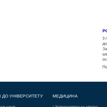
Р
3 
до
За
шв
ос
По
П ДО УНІВЕРСИТЕТУ
МЕДИЦИНА
альності
Університетська клініка