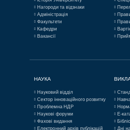
Нагороди та відзнаки
Перел
Адміністрація
Прави
Факультети
Прави
Кафедри
Варті
Вакансії
Прийм
НАУКА
ВИКЛ
Науковий відділ
Станд
Сектор інноваційного розвитку
Навча
Проблемна НДР
Норм
Наукові форуми
E-кат
Фахові видання
Біблі
Електронний архів публікацій
Дні н