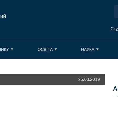
ний
Сту
НИКУ
ОСВІТА
НАУКА
25.03.2019
А