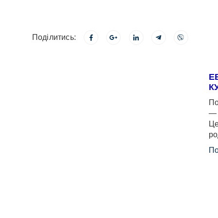
Поділитись:
Е
К
По
— 
Це
ро
По