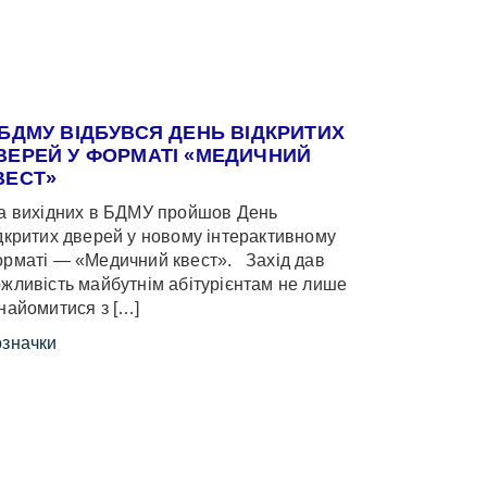
 БДМУ ВІДБУВСЯ ДЕНЬ ВІДКРИТИХ
ВЕРЕЙ У ФОРМАТІ «МЕДИЧНИЙ
ВЕСТ»
 вихідних в БДМУ пройшов День
дкритих дверей у новому інтерактивному
рматі — «Медичний квест». Захід дав
жливість майбутнім абітурієнтам не лише
найомитися з […]
значки