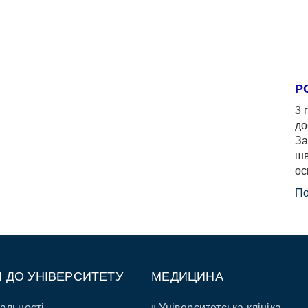
Р
3 
до
За
шв
ос
По
П ДО УНІВЕРСИТЕТУ
МЕДИЦИНА
альності
Університетська клініка