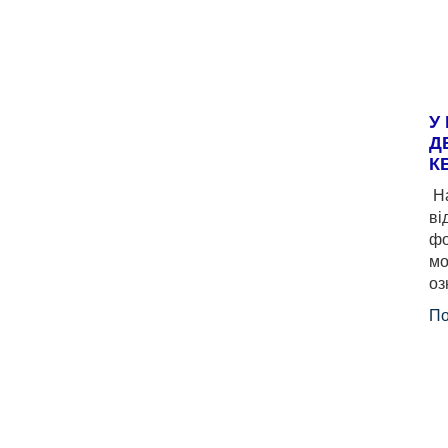
У
Д
К
На
ві
фо
мо
оз
По