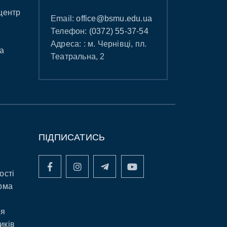
центр
Email:
office@bsmu.edu.ua
Телефон:
(0372) 55-37-54
Адреса: : м. Чернівці, пл.
а
Театральна, 2
ПІДПИСАТИСЬ
ості
рма
ня
иків