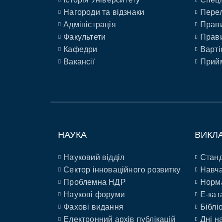
Нагороди та відзнаки
Перел
Адміністрація
Прави
Факультети
Прави
Кафедри
Варті
Вакансії
Прийм
НАУКА
ВИКЛ
Науковий відділ
Станд
Сектор інноваційного розвитку
Навча
Проблемна НДР
Норм
Наукові форуми
E-кат
Фахові видання
Біблі
Електронний архів публікацій
Дні н