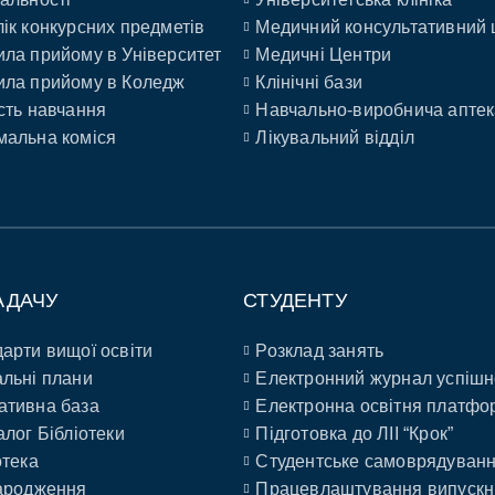
ік конкурсних предметів
Медичний консультативний 
ла прийому в Університет
Медичні Центри
ла прийому в Коледж
Клінічні бази
сть навчання
Навчально-виробнича аптек
альна коміся
Лікувальний відділ
АДАЧУ
СТУДЕНТУ
арти вищої освіти
Розклад занять
льні плани
Електронний журнал успішн
ативна база
Електронна освітня платфо
алог Бібліотеки
Підготовка до ЛІІ “Крок”
отека
Студентське самоврядуван
ародження
Працевлаштування випускн