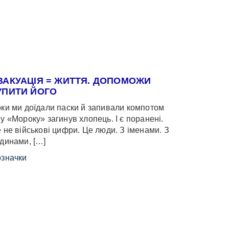
ВАКУАЦІЯ = ЖИТТЯ. ДОПОМОЖИ
УПИТИ ЙОГО
ки ми доїдали паски й запивали компотом
у «Мороку» загинув хлопець. І є поранені.
 не військові цифри. Це люди. З іменами. З
динами, […]
значки