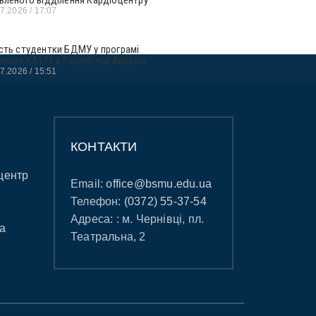
07.2026
17:07
сть студентки БДМУ у програмі
smus+ KA171 в Республіці Австрія
07.2026
15:51
КОНТАКТИ
центр
Email:
office@bsmu.edu.ua
Телефон:
(0372) 55-37-54
Адреса: : м. Чернівці, пл.
а
Театральна, 2