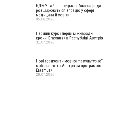
БДМУ та Чернівецька обласна рада
розширюють співпрацю у сфері
медицини й освіти
05.08.2026
Перший курс і перші міжнародні
кроки: Erasmus+ в Республіці Австрія
31.07.2026
Нові горизонти мовної та культурної
мобільності в Австрії за програмою
Erasmus+
29.07.2026