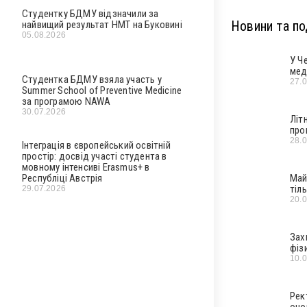
Студентку БДМУ відзначили за
Новини та под
найвищий результат НМТ на Буковині
05.08.2026
У Ч
мед
Студентка БДМУ взяла участь у
27.
Summer School of Preventive Medicine
за програмою NAWA
30.07.2026
Літ
про
28.
Інтеграція в європейський освітній
простір: досвід участі студента в
мовному інтенсиві Erasmus+ в
Республіці Австрія
Май
тіл
29.07.2026
20.
Зах
фіз
10.
Рек
оно