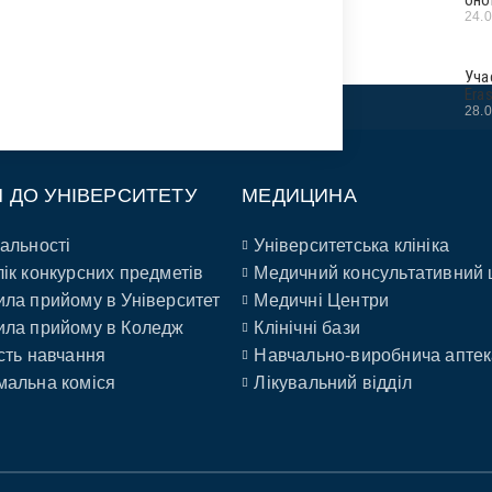
24.
Уча
Era
28.
П ДО УНІВЕРСИТЕТУ
МЕДИЦИНА
альності
Університетська клініка
ік конкурсних предметів
Медичний консультативний 
ла прийому в Університет
Медичні Центри
ла прийому в Коледж
Клінічні бази
сть навчання
Навчально-виробнича аптек
альна коміся
Лікувальний відділ