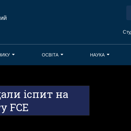
ний
Сту
НИКУ
ОСВІТА
НАУКА
али іспит на
у FCE