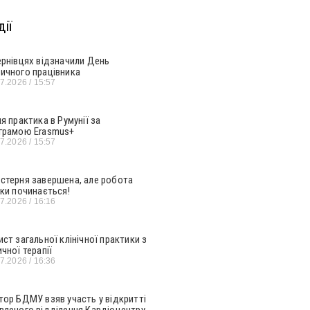
ії
ернівцях відзначили День
ичного працівника
07.2026
15:57
ня практика в Румунії за
грамою Erasmus+
07.2026
15:57
стерня завершена, але робота
ьки починається!
07.2026
16:16
ист загальної клінічної практики з
ичної терапії
07.2026
16:36
тор БДМУ взяв участь у відкритті
вленого відділення Кардіоцентру