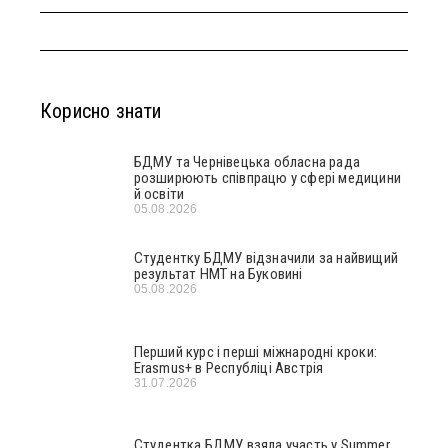
Корисно знати
БДМУ та Чернівецька обласна рада
розширюють співпрацю у сфері медицини
й освіти
05.08.2026
Студентку БДМУ відзначили за найвищий
результат НМТ на Буковині
05.08.2026
Перший курс і перші міжнародні кроки:
Erasmus+ в Республіці Австрія
31.07.2026
Студентка БДМУ взяла участь у Summer