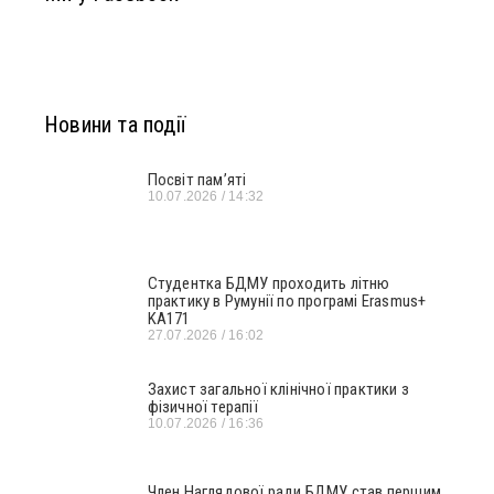
Новини та події
Посвіт пам’яті
10.07.2026
14:32
Студентка БДМУ проходить літню
практику в Румунії по програмі Erasmus+
KA171
27.07.2026
16:02
Захист загальної клінічної практики з
фізичної терапії
10.07.2026
16:36
Член Наглядової ради БДМУ став першим