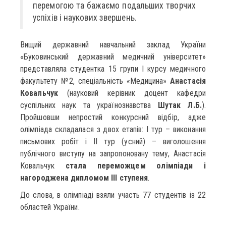
перемогою та бажаємо подальших творчих
успіхів і наукових звершень.
Вищий державний навчальний заклад України
«Буковинський державний медичний університет»
представляла студентка 15 групи І курсу медичного
факультету №2, спеціальність «Медицина»
Анастасія
Ковальчук
(науковий керівник доцент кафедри
суспільних наук та українознавства
Шутак Л.Б.
).
Пройшовши непростий конкурсний відбір, адже
олімпіада складалася з двох етапів: І тур – виконання
письмових робіт і ІІ тур (усний) – виголошення
публічного виступу на запропоновану тему, Анастасія
Ковальчук
стала переможцем олімпіади і
нагороджена дипломом ІІІ ступеня
.
До слова, в олімпіаді взяли участь 77 студентів із 22
областей України.