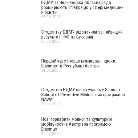
БДМУ та Чернівецька обласна рада
розширюють співпрацю у сфері медицини
й освіти
05.08.2026
Студентку БДМУ відзначили за найвищий
результат НМТ на Буковині
05.08.2026
Перший курс і перші міжнародні кроки:
Erasmus+ в Республіці Австрія
31.07.2026
Студентка БДМУ взяла участь у Summer
School of Preventive Medicine за програмою
NAWA
30.07.2026
Нові горизонти мовної та культурної
мобільності в Австрії за програмою
Erasmus+
29.07.2026