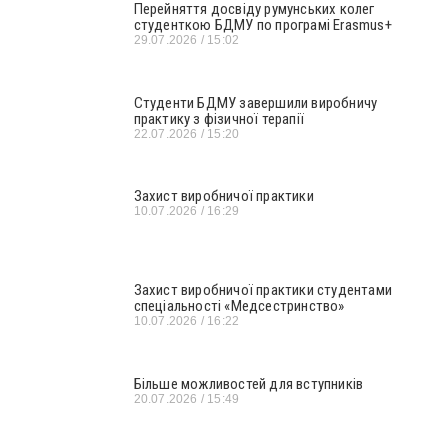
Перейняття досвіду румунських колег
студенткою БДМУ по програмі Erasmus+
29.07.2026
15:02
Студенти БДМУ завершили виробничу
практику з фізичної терапії
22.07.2026
15:20
Захист виробничої практики
10.07.2026
16:29
Захист виробничої практики студентами
спеціальності «Медсестринство»
10.07.2026
16:22
Більше можливостей для вступників
20.07.2026
15:49