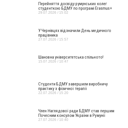
Перейняття досвіду румунських колег
студенткою БДМУ по програмі Erasmus+
29.07.2026
15:02
У Чернівцях відзначили День медичного
працівника
27.07.2026
15:57
Шановна університетська спільното!
15.07.2026
10:47
Студенти БДМУ завершили виробничу
практику з фізичної терапії
22.07.2026
15:20
Член Наглядової ради БДМУ став першим
Почесним консулом України в Румунії
27.07.2026
10:40