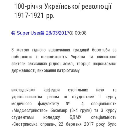
100-річчя Української революції
1917-1921 рр.
Super User
28/03/2017
00:08
З метою гідного вшанування традицій боротьби за
соборність і незалежність України та військової
звитяги захисників рідної землі, творців національної
державності, виховання патріотизму
викладачами кафедри суспільних наук та
українознавства разом зі студентами І курсу
медичного факультету № 4, спеціальність
«Медсестринство» бакалавр (3-4 групи) та 3 курсу
студентами коледжу БДМУ спеціальність
«Сестринська справа», 22 березня 2017 року було