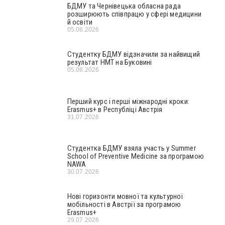
БДМУ та Чернівецька обласна рада
розширюють співпрацю у сфері медицини
й освіти
05.08.2026
Студентку БДМУ відзначили за найвищий
результат НМТ на Буковині
05.08.2026
Перший курс і перші міжнародні кроки:
Erasmus+ в Республіці Австрія
31.07.2026
Студентка БДМУ взяла участь у Summer
School of Preventive Medicine за програмою
NAWA
30.07.2026
Нові горизонти мовної та культурної
мобільності в Австрії за програмою
Erasmus+
29.07.2026