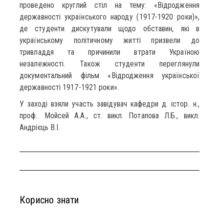
проведено круглий стіл на тему: «Відродження
державності українського народу (1917-1920 роки)»,
де студенти дискутували щодо обставин, які в
українському політичному житті призвели до
тривладдя та причинили втрати Україною
незалежності. Також студенти переглянули
документальний фільм «Відродження української
державності 1917-1921 роки».
У заході взяли участь завідувач кафедри д. істор. н.,
проф.. Мойсей А.А., ст. викл. Потапова Л.Б., викл.
Андрієць В.І.
Корисно знати