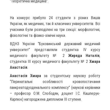
“Теоретична медицина”.
На конкурс прибуло 24 студенти з різних Вишів
України, як медичних, так й класичних університетів. Всі
учасники були розподілені на три секції: морфологічні,
фізіологічні та фізико-хімічні науки.
ВДНЗ України “Буковинський державний медичний
університет” представляли студентка IV курсу
медичного факультету № 2
Жиряда Наталія
,
студентка ІІІ курсу медичного факультету № 2
Хмара
Анастасія
.
Анастасія Хмара
за студентську наукову роботу
“Перинатальні особливості кровопостачання
панкреатодуоденального комплексу” (наукові керівники
– професор О.М. Слободян, доцент І.С. Кашперук-
Карпюк) нагороджена дипломом ІІІ ступеня.