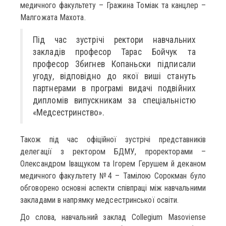
медичного факультету – Гражина Томіак та канцлер –
Малгожата Махота.
Під час зустрічі ректори навчальних
закладів професор Тарас Бойчук та
професор Збигнев Копаньски підписали
угоду, відповідно до якої виші стануть
партнерами в програмі видачі подвійних
дипломів випускникам за спеціальністю
«Медсестринство».
Також під час офіційної зустрічі представників
делегації з ректором БДМУ, проректорами –
Олександром Іващуком та Ігорем Герушем й деканом
медичного факультету №4 – Тамілою Сорокман було
обговорено основні аспекти співпраці між навчальними
закладами в напрямку медсестринської освіти.
До слова, навчальний заклад Collegium Masoviense