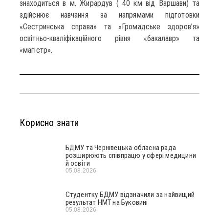
знаходиться в м. Жирардув ( 40 км від Варшави) та
здійснює навчання за напрямами підготовки
«Сестринська справа» та «Громадське здоров’я»
освітньо-кваліфікаційного рівня «бакалавр» та
«магістр».
Корисно знати
БДМУ та Чернівецька обласна рада
розширюють співпрацю у сфері медицини
й освіти
05.08.2026
Студентку БДМУ відзначили за найвищий
результат НМТ на Буковині
05.08.2026