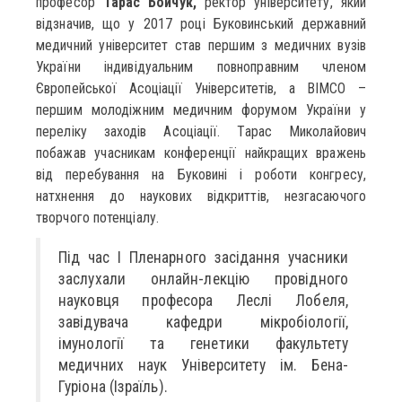
професор
Тарас Бойчук,
ректор університету, який
відзначив, що у 2017 році Буковинський державний
медичний університет став першим з медичних вузів
України індивідуальним повноправним членом
Європейської Асоціації Університетів, а BIMCO –
першим молодіжним медичним форумом України у
переліку заходів Асоціації. Тарас Миколайович
побажав учасникам конференції найкращих вражень
від перебування на Буковині і роботи конгресу,
натхнення до наукових відкриттів, незгасаючого
творчого потенціалу.
Під час І Пленарного засідання учасники
заслухали онлайн-лекцію провідного
науковця професора Леслі Лобеля,
завідувача кафедри мікробіології,
імунології та генетики факультету
медичних наук Університету ім. Бена-
Гуріона (Ізраїль).