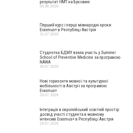
результат НМТ на Буковині
05.08.2026
Перший курс і перші міжнародні кроки:
Erasmus+ в Республіці Австрія
31.07.2026
Студентка БДМУ взяла участь у Summer
School of Preventive Medicine за програмою
NAWA
30.07.2026
Нові горизонти мовної та культурної
мобільності в Австрії за програмою
Erasmus+
29.07.2026
Інтеграція в європейський освітній простір:
досвід участі студента в мовному
інтенсиві Erasmus+ в Республіці Австрія
29.07.2026