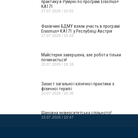
практику в Румунії по програмі Erasmus+
KA171
27.07.2026
16:02
Фахівчині БДМУ взяли участь в програмі
Erasmus+ KA171 у Республіці Австрія
27.07.2026
15:43
Майстерня завершена, але робота тільки
починається!
20.07.2026
16:16
Захист загальної клінічної практики з
фізичної терапії
10.07.2026
16:36
Шановна університетська спільното!
15.07.2026
10:47