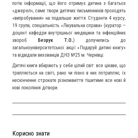
потік інформації, що його отримує дитина з багатьох
«джерел», саме твори дитячих письменників проходять
«випробування» на подальше життя. Студенти 4 курсу,
19 групи, спеціальність «Лікувальна справа» (куратор –
доцент кафедри внутрішньої медицини та інфекційних
хвороб
Безрук Т.О.
) долучились до
загальноуніверситетської акції «Подаруй дитині книгу»
та відвідали вихованців ДНЗ №25 м. Чернівці.
Дитячі книги вбирають у себе цілий світ: все цікаве, що
трапляється на світі, рано чи пізно в них потрапляє; їх
нескінченне строкате різноманіття тішитиме все нові й
нові покоління дітвори.
Корисно знати