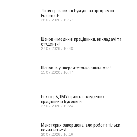
Літня практика в Румунії за програмою
Erasmus+
28.07.2026
15:57
Шановні медичні працівники, викладачі та
студенти!
27.07.2026
10:48
Шановна університетська спільното!
15.07.2026
10:47
Ректор БДМУ привітав медичних
працівників Буковини
27.07.2026
15:24
Майстерня завершена, але робота тільки
починається!
20.07.2026
16:16