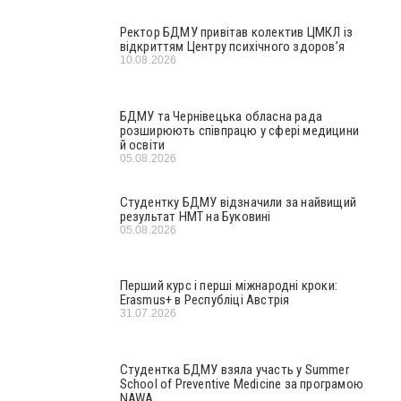
Ректор БДМУ привітав колектив ЦМКЛ із
відкриттям Центру психічного здоров’я
10.08.2026
БДМУ та Чернівецька обласна рада
розширюють співпрацю у сфері медицини
й освіти
05.08.2026
Студентку БДМУ відзначили за найвищий
результат НМТ на Буковині
05.08.2026
Перший курс і перші міжнародні кроки:
Erasmus+ в Республіці Австрія
31.07.2026
Студентка БДМУ взяла участь у Summer
School of Preventive Medicine за програмою
NAWA