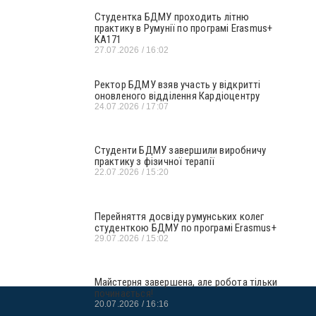
Студентка БДМУ проходить літню
практику в Румунії по програмі Erasmus+
KA171
27.07.2026
16:02
Ректор БДМУ взяв участь у відкритті
оновленого відділення Кардіоцентру
24.07.2026
17:07
Студенти БДМУ завершили виробничу
практику з фізичної терапії
22.07.2026
15:20
Перейняття досвіду румунських колег
студенткою БДМУ по програмі Erasmus+
29.07.2026
15:02
Майстерня завершена, але робота тільки
починається!
20.07.2026
16:16