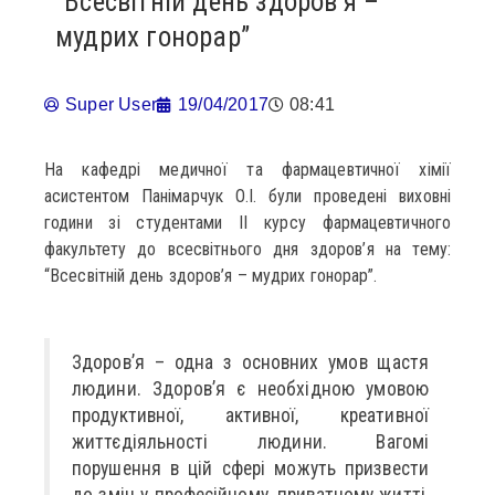
“Всесвітній день здоров’я –
мудрих гонорар”
Super User
19/04/2017
08:41
На кафедрі медичної та фармацевтичної хімії
асистентом Панімарчук О.І. були проведені виховні
години зі студентами ІІ курсу фармацевтичного
факультету до всесвітнього дня здоров’я на тему:
“Всесвітній день здоров’я – мудрих гонорар”.
Здоров’я – одна з основних умов щастя
людини. Здоров’я є необхідною умовою
продуктивної, активної, креативної
життєдіяльності людини. Вагомі
порушення в цій сфері можуть призвести
до змін у професійному, приватному житті,