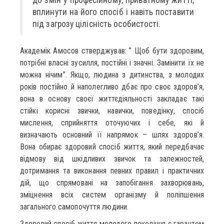
вплинути на його спосіб і навіть поставити
під загрозу цілісність особистості.
Академік Амосов стверджував: ” Щоб бути здоровим,
потрібні власні зусилля, постійні і значні. Замінити їх не
можна нічим”. Якщо, людина з дитинства, з молодих
років постійно й наполегливо дбає про своє здоров’я,
вона в основу своєї життєдіяльності закладає такі
стійкі корисні звички, навички, поведінку, спосіб
мислення, сприйняття оточуючих і себе, які й
визначають основний її напрямок – шлях здоров’я.
Вона обирає здоровий спосіб життя, який передбачає
відмову від шкідливих звичок та залежностей,
дотримання та виконання певних правил і практичних
дій, що спрямовані на запобігання захворювань,
зміцнення всіх систем організму й поліпшення
загального самопочуття людини.
Здоровий спосіб життя молодого покоління є гарантом