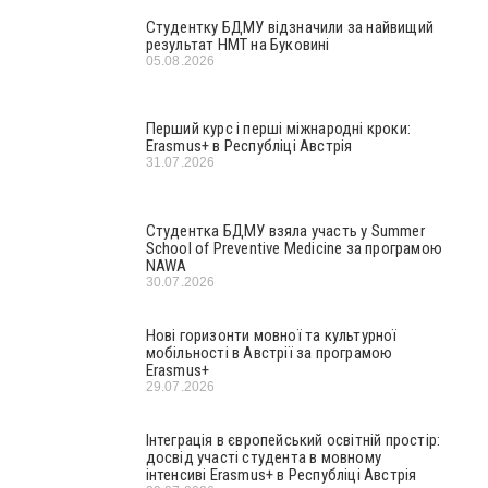
Студентку БДМУ відзначили за найвищий
результат НМТ на Буковині
05.08.2026
Перший курс і перші міжнародні кроки:
Erasmus+ в Республіці Австрія
31.07.2026
Студентка БДМУ взяла участь у Summer
School of Preventive Medicine за програмою
NAWA
30.07.2026
Нові горизонти мовної та культурної
мобільності в Австрії за програмою
Erasmus+
29.07.2026
Інтеграція в європейський освітній простір:
досвід участі студента в мовному
інтенсиві Erasmus+ в Республіці Австрія