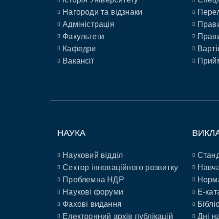
Нагороди та відзнаки
Перел
Адміністрація
Прави
Факультети
Прави
Кафедри
Варті
Вакансії
Прийм
НАУКА
ВИКЛ
Науковий відділ
Станд
Сектор інноваційного розвитку
Навча
Проблемна НДР
Норм
Наукові форуми
E-кат
Фахові видання
Біблі
Електронний архів публікацій
Дні н