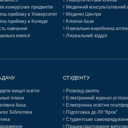
ік конкурсних предметів
Медичний консультативний 
ла прийому в Університет
Медичні Центри
ла прийому в Коледж
Клінічні бази
сть навчання
Навчально-виробнича аптек
альна коміся
Лікувальний відділ
АДАЧУ
СТУДЕНТУ
арти вищої освіти
Розклад занять
льні плани
Електронний журнал успішн
ативна база
Електронна освітня платфо
алог Бібліотеки
Підготовка до ЛІІ “Крок”
отека
Студентське самоврядуван
ародження
Працевлаштування випускн