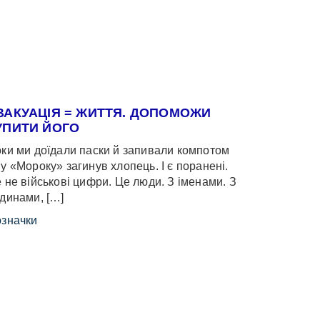
ВАКУАЦІЯ = ЖИТТЯ. ДОПОМОЖИ
УПИТИ ЙОГО
ки ми доїдали паски й запивали компотом
у «Мороку» загинув хлопець. І є поранені.
 не військові цифри. Це люди. З іменами. З
динами, […]
значки