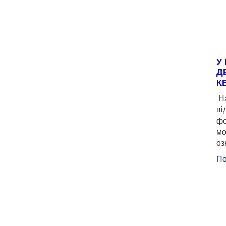
У
Д
К
На
ві
фо
мо
оз
По