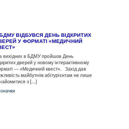
 БДМУ ВІДБУВСЯ ДЕНЬ ВІДКРИТИХ
ВЕРЕЙ У ФОРМАТІ «МЕДИЧНИЙ
ВЕСТ»
 вихідних в БДМУ пройшов День
дкритих дверей у новому інтерактивному
рматі — «Медичний квест». Захід дав
жливість майбутнім абітурієнтам не лише
найомитися з […]
значки