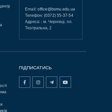
центр
Email:
office@bsmu.edu.ua
Телефон:
(0372) 55-37-54
Адреса: : м. Чернівці, пл.
а
Театральна, 2
ПІДПИСАТИСЬ
ості
рма
ня
иків