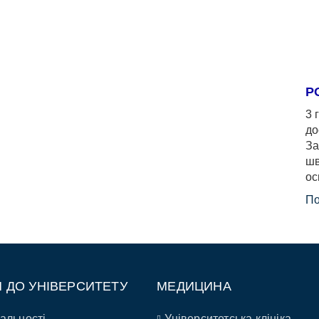
Р
3 
до
За
шв
ос
По
П ДО УНІВЕРСИТЕТУ
МЕДИЦИНА
альності
Університетська клініка