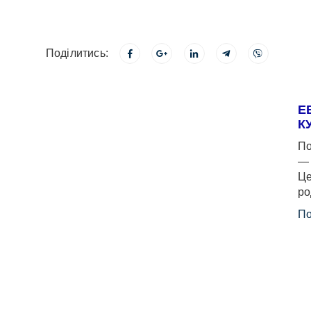
Поділитись:
Е
К
По
— 
Це
ро
По