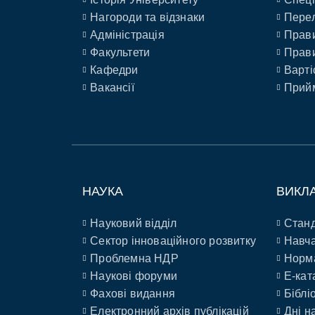
Нагороди та відзнаки
Перел
Адміністрація
Прави
Факультети
Прави
Кафедри
Варті
Вакансії
Прийм
НАУКА
ВИКЛ
Науковий відділ
Станд
Сектор інноваційного розвитку
Навча
Проблемна НДР
Норм
Наукові форуми
E-кат
Фахові видання
Біблі
Електронний архів публікацій
Дні н