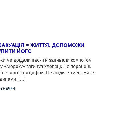
ВАКУАЦІЯ = ЖИТТЯ. ДОПОМОЖИ
УПИТИ ЙОГО
ки ми доїдали паски й запивали компотом
у «Мороку» загинув хлопець. І є поранені.
 не військові цифри. Це люди. З іменами. З
динами, […]
значки