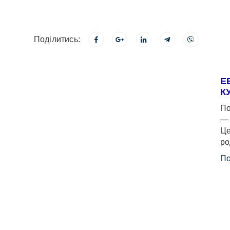
Поділитись:
Е
К
По
— 
Це
ро
По