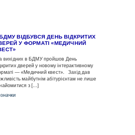
 БДМУ ВІДБУВСЯ ДЕНЬ ВІДКРИТИХ
ВЕРЕЙ У ФОРМАТІ «МЕДИЧНИЙ
ВЕСТ»
 вихідних в БДМУ пройшов День
дкритих дверей у новому інтерактивному
рматі — «Медичний квест». Захід дав
жливість майбутнім абітурієнтам не лише
найомитися з […]
значки