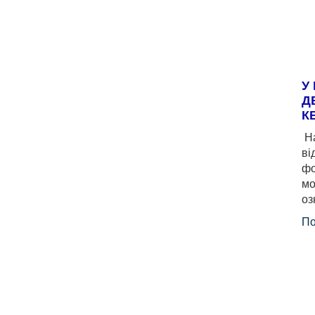
У
Д
К
На
ві
фо
мо
оз
По