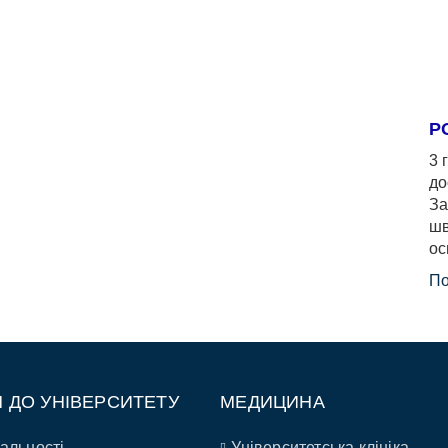
Р
3 
до
За
шв
ос
По
П ДО УНІВЕРСИТЕТУ
МЕДИЦИНА
альності
Університетська клініка