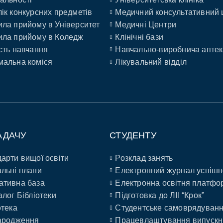
ік конкурсних предметів
Медичний консультативний 
ла прийому в Університет
Медичні Центри
ла прийому в Коледж
Клінічні бази
сть навчання
Навчально-виробнича аптек
альна коміся
Лікувальний відділ
АДАЧУ
СТУДЕНТУ
арти вищої освіти
Розклад занять
льні плани
Електронний журнал успішн
ативна база
Електронна освітня платфо
алог Бібліотеки
Підготовка до ЛІІ “Крок”
отека
Студентське самоврядуван
ародження
Працевлаштування випускн