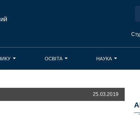
ний
Сту
НИКУ
ОСВІТА
НАУКА
25.03.2019
А