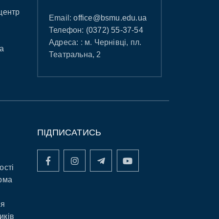
центр
Email:
office@bsmu.edu.ua
Телефон:
(0372) 55-37-54
Адреса: : м. Чернівці, пл.
а
Театральна, 2
ПІДПИСАТИСЬ
ості
рма
ня
иків