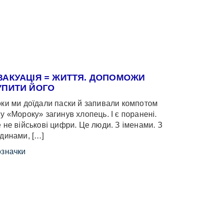
ВАКУАЦІЯ = ЖИТТЯ. ДОПОМОЖИ
УПИТИ ЙОГО
ки ми доїдали паски й запивали компотом
у «Мороку» загинув хлопець. І є поранені.
 не військові цифри. Це люди. З іменами. З
динами, […]
значки