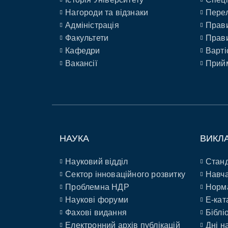
Нагороди та відзнаки
Перел
Адміністрація
Прави
Факультети
Прави
Кафедри
Варті
Вакансії
Прийм
НАУКА
ВИКЛ
Науковий відділ
Станд
Сектор інноваційного розвитку
Навча
Проблемна НДР
Норм
Наукові форуми
E-кат
Фахові видання
Біблі
Електронний архів публікацій
Дні н