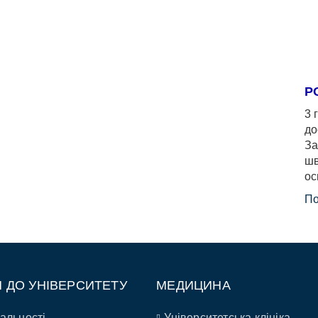
Р
3 
до
За
шв
ос
По
П ДО УНІВЕРСИТЕТУ
МЕДИЦИНА
альності
Університетська клініка