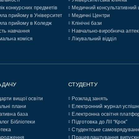
ік конкурсних предметів
Медичний консультативний 
ла прийому в Університет
Медичні Центри
ла прийому в Коледж
Клінічні бази
сть навчання
Навчально-виробнича аптек
альна коміся
Лікувальний відділ
АДАЧУ
СТУДЕНТУ
арти вищої освіти
Розклад занять
льні плани
Електронний журнал успішн
ативна база
Електронна освітня платфо
алог Бібліотеки
Підготовка до ЛІІ “Крок”
отека
Студентське самоврядуван
ародження
Працевлаштування випускн