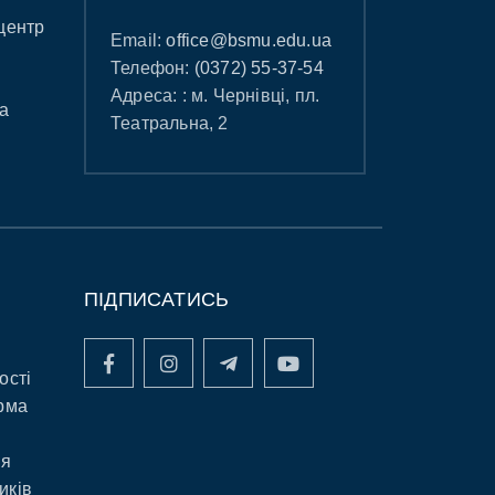
центр
Email:
office@bsmu.edu.ua
Телефон:
(0372) 55-37-54
Адреса: : м. Чернівці, пл.
а
Театральна, 2
ПІДПИСАТИСЬ
ості
рма
ня
иків