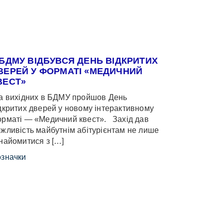
 БДМУ ВІДБУВСЯ ДЕНЬ ВІДКРИТИХ
ВЕРЕЙ У ФОРМАТІ «МЕДИЧНИЙ
ВЕСТ»
 вихідних в БДМУ пройшов День
дкритих дверей у новому інтерактивному
рматі — «Медичний квест». Захід дав
жливість майбутнім абітурієнтам не лише
найомитися з […]
значки