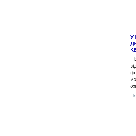
У
Д
К
На
ві
фо
мо
оз
По