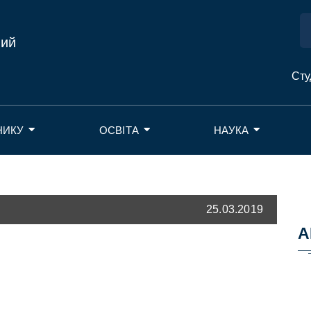
ний
Сту
НИКУ
ОСВІТА
НАУКА
25.03.2019
А