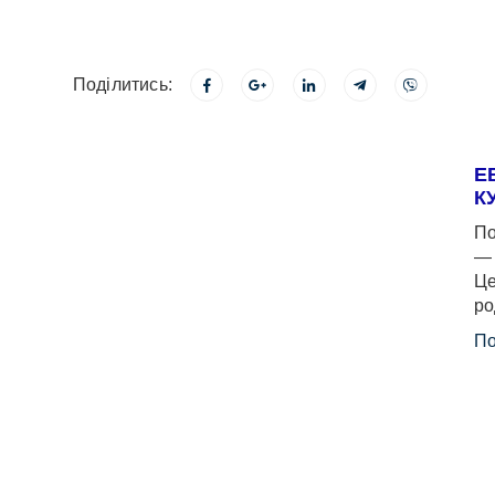
Поділитись:
Е
К
По
— 
Це
ро
По