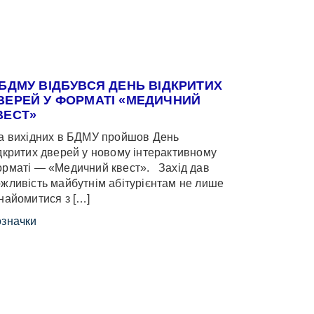
 БДМУ ВІДБУВСЯ ДЕНЬ ВІДКРИТИХ
ВЕРЕЙ У ФОРМАТІ «МЕДИЧНИЙ
ВЕСТ»
 вихідних в БДМУ пройшов День
дкритих дверей у новому інтерактивному
рматі — «Медичний квест». Захід дав
жливість майбутнім абітурієнтам не лише
найомитися з […]
значки