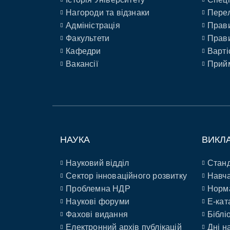
Нагороди та відзнаки
Перел
Адміністрація
Прави
Факультети
Прави
Кафедри
Варті
Вакансії
Прийм
НАУКА
ВИКЛ
Науковий відділ
Станд
Сектор інноваційного розвитку
Навча
Проблемна НДР
Норм
Наукові форуми
E-кат
Фахові видання
Біблі
Електронний архів публікацій
Дні н