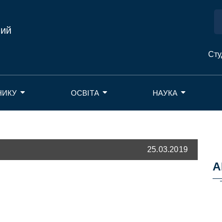
ний
Сту
НИКУ
ОСВІТА
НАУКА
25.03.2019
А