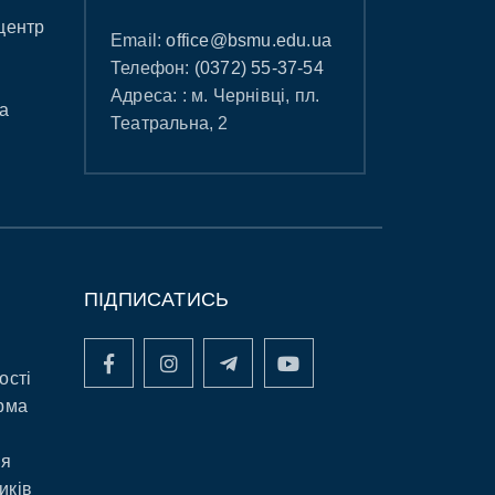
центр
Email:
office@bsmu.edu.ua
Телефон:
(0372) 55-37-54
Адреса: : м. Чернівці, пл.
а
Театральна, 2
ПІДПИСАТИСЬ
ості
рма
ня
иків