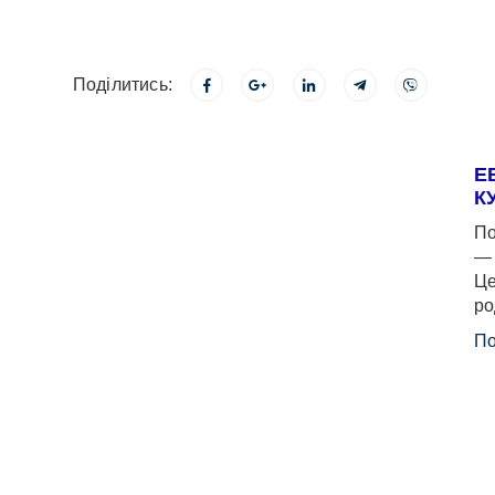
Поділитись:
Е
К
По
— 
Це
ро
По