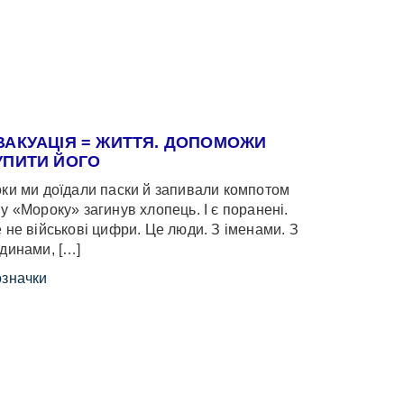
ВАКУАЦІЯ = ЖИТТЯ. ДОПОМОЖИ
УПИТИ ЙОГО
ки ми доїдали паски й запивали компотом
у «Мороку» загинув хлопець. І є поранені.
 не військові цифри. Це люди. З іменами. З
динами, […]
значки