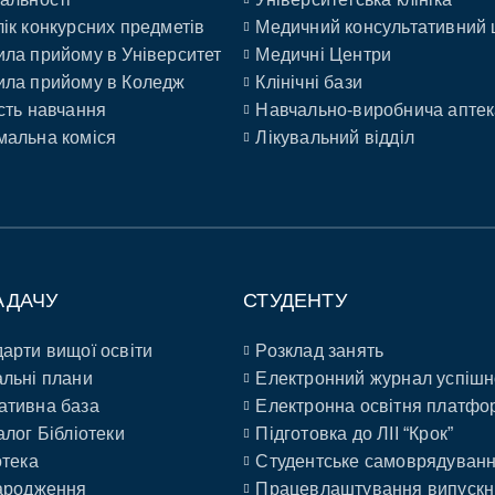
ік конкурсних предметів
Медичний консультативний 
ла прийому в Університет
Медичні Центри
ла прийому в Коледж
Клінічні бази
сть навчання
Навчально-виробнича аптек
альна коміся
Лікувальний відділ
АДАЧУ
СТУДЕНТУ
арти вищої освіти
Розклад занять
льні плани
Електронний журнал успішн
ативна база
Електронна освітня платфо
алог Бібліотеки
Підготовка до ЛІІ “Крок”
отека
Студентське самоврядуван
ародження
Працевлаштування випускн