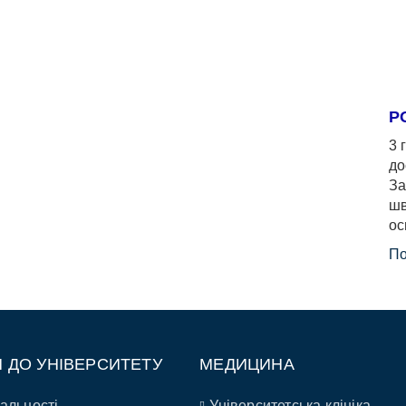
Р
3 
до
За
шв
ос
По
П ДО УНІВЕРСИТЕТУ
МЕДИЦИНА
альності
Університетська клініка