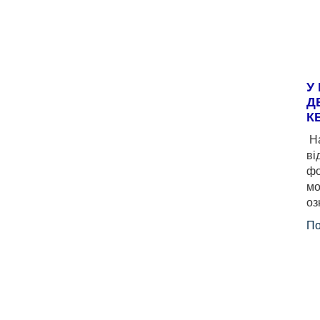
У
Д
К
На
ві
фо
мо
оз
По