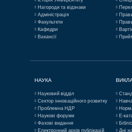
Нагороди та відзнаки
Перел
Адміністрація
Прави
Факультети
Прави
Кафедри
Варті
Вакансії
Прийм
НАУКА
ВИКЛ
Науковий відділ
Станд
Сектор інноваційного розвитку
Навча
Проблемна НДР
Норм
Наукові форуми
E-кат
Фахові видання
Біблі
Електронний архів публікацій
Дні н