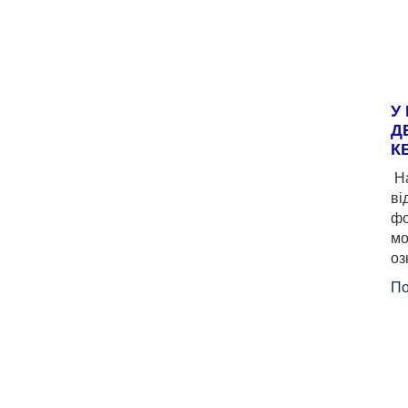
У
Д
К
На
ві
фо
мо
оз
По