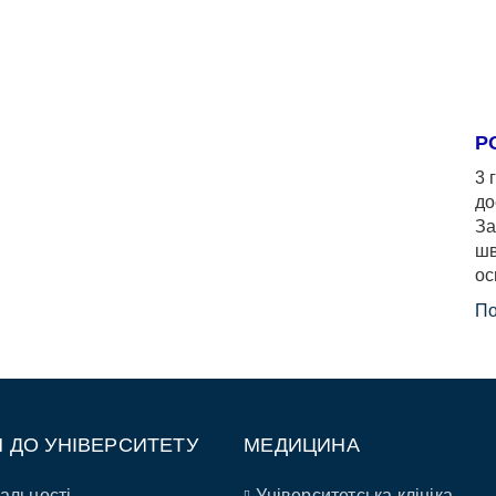
Р
3 
до
За
шв
ос
По
П ДО УНІВЕРСИТЕТУ
МЕДИЦИНА
альності
Університетська клініка