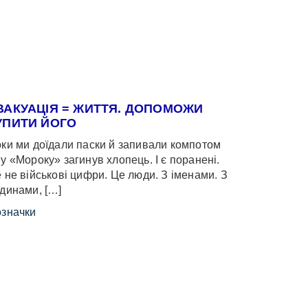
ВАКУАЦІЯ = ЖИТТЯ. ДОПОМОЖИ
УПИТИ ЙОГО
ки ми доїдали паски й запивали компотом
у «Мороку» загинув хлопець. І є поранені.
 не військові цифри. Це люди. З іменами. З
динами, […]
значки