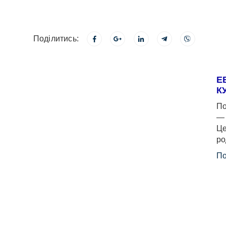
Поділитись:
Е
К
По
— 
Це
ро
По