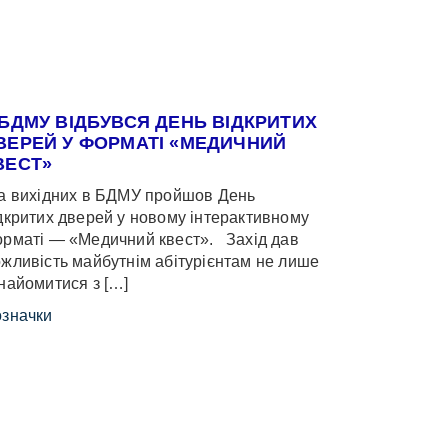
 БДМУ ВІДБУВСЯ ДЕНЬ ВІДКРИТИХ
ВЕРЕЙ У ФОРМАТІ «МЕДИЧНИЙ
ВЕСТ»
 вихідних в БДМУ пройшов День
дкритих дверей у новому інтерактивному
рматі — «Медичний квест». Захід дав
жливість майбутнім абітурієнтам не лише
найомитися з […]
значки