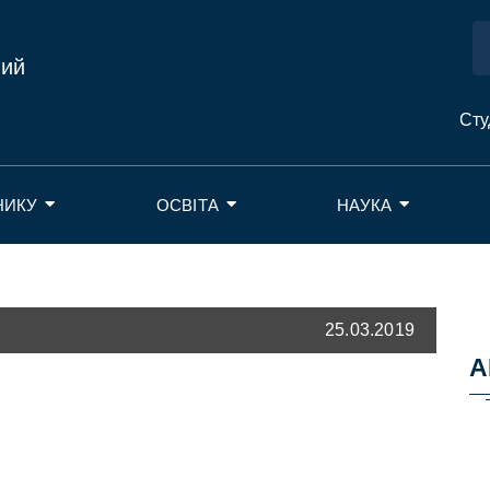
ний
Сту
НИКУ
ОСВІТА
НАУКА
25.03.2019
А