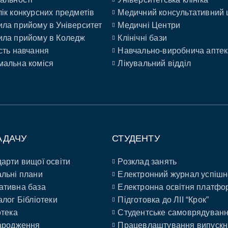
ік конкурсних предметів
Медичний консультативний 
ла прийому в Університет
Медичні Центри
ла прийому в Коледж
Клінічні бази
сть навчання
Навчально-виробнича аптек
альна коміся
Лікувальний відділ
АДАЧУ
СТУДЕНТУ
арти вищої освіти
Розклад занять
льні плани
Електронний журнал успішн
ативна база
Електронна освітня платфо
алог Бібліотеки
Підготовка до ЛІІ “Крок”
отека
Студентське самоврядуван
ародження
Працевлаштування випускн