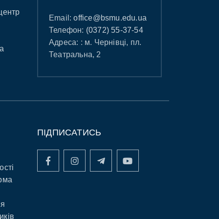
центр
Email:
office@bsmu.edu.ua
Телефон:
(0372) 55-37-54
Адреса: : м. Чернівці, пл.
а
Театральна, 2
ПІДПИСАТИСЬ
ості
рма
ня
иків