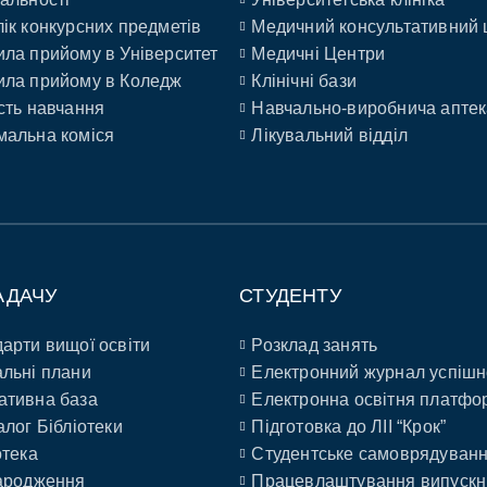
ік конкурсних предметів
Медичний консультативний 
ла прийому в Університет
Медичні Центри
ла прийому в Коледж
Клінічні бази
сть навчання
Навчально-виробнича аптек
альна коміся
Лікувальний відділ
АДАЧУ
СТУДЕНТУ
арти вищої освіти
Розклад занять
льні плани
Електронний журнал успішн
ативна база
Електронна освітня платфо
алог Бібліотеки
Підготовка до ЛІІ “Крок”
отека
Студентське самоврядуван
ародження
Працевлаштування випускн