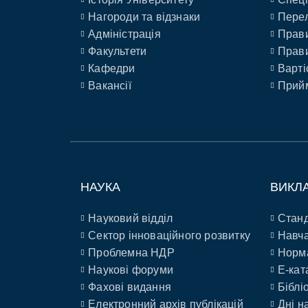
Нагороди та відзнаки
Перел
Адміністрація
Прави
Факультети
Прави
Кафедри
Варті
Вакансії
Прийм
НАУКА
ВИКЛ
Науковий відділ
Станд
Сектор інноваційного розвитку
Навча
Проблемна НДР
Норм
Наукові форуми
E-кат
Фахові видання
Біблі
Електронний архів публікацій
Дні н