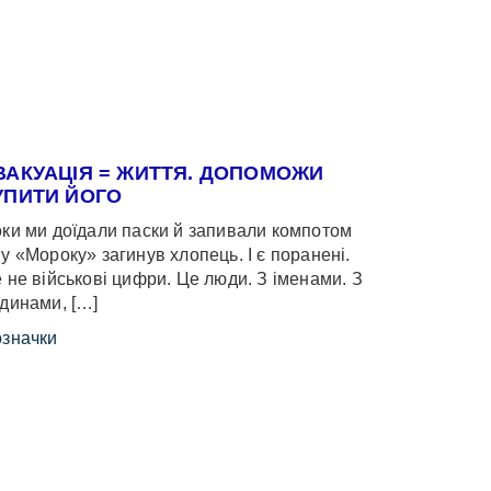
ВАКУАЦІЯ = ЖИТТЯ. ДОПОМОЖИ
УПИТИ ЙОГО
ки ми доїдали паски й запивали компотом
у «Мороку» загинув хлопець. І є поранені.
 не військові цифри. Це люди. З іменами. З
динами, […]
значки