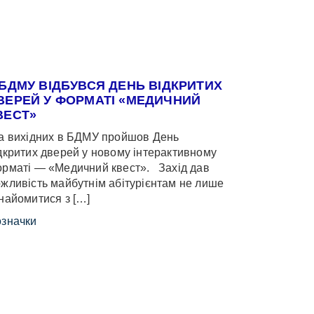
 БДМУ ВІДБУВСЯ ДЕНЬ ВІДКРИТИХ
ВЕРЕЙ У ФОРМАТІ «МЕДИЧНИЙ
ВЕСТ»
 вихідних в БДМУ пройшов День
дкритих дверей у новому інтерактивному
рматі — «Медичний квест». Захід дав
жливість майбутнім абітурієнтам не лише
найомитися з […]
значки