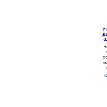
У
Д
К
На
ві
фо
мо
оз
По