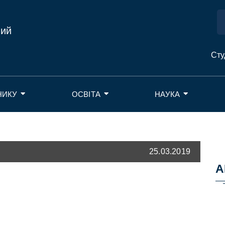
ний
Сту
НИКУ
ОСВІТА
НАУКА
25.03.2019
А