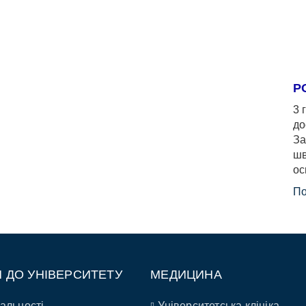
Р
3 
до
За
шв
ос
По
П ДО УНІВЕРСИТЕТУ
МЕДИЦИНА
альності
Університетська клініка