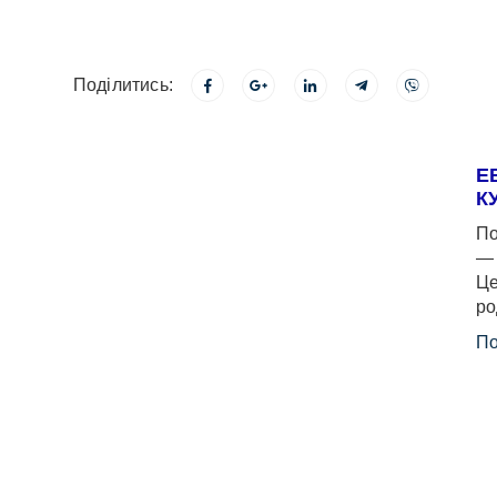
Поділитись:
Е
К
По
— 
Це
ро
По