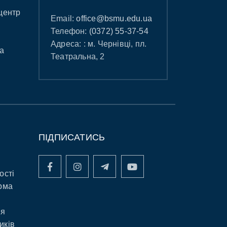
центр
Email:
office@bsmu.edu.ua
Телефон:
(0372) 55-37-54
Адреса: : м. Чернівці, пл.
а
Театральна, 2
ПІДПИСАТИСЬ
ості
рма
ня
иків