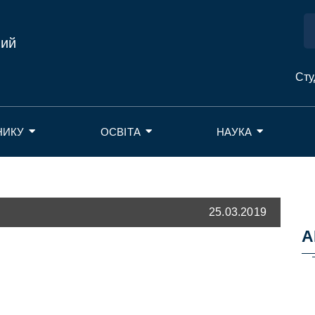
ний
Сту
НИКУ
ОСВІТА
НАУКА
25.03.2019
А