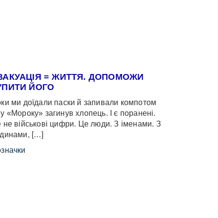
ВАКУАЦІЯ = ЖИТТЯ. ДОПОМОЖИ
УПИТИ ЙОГО
ки ми доїдали паски й запивали компотом
у «Мороку» загинув хлопець. І є поранені.
 не військові цифри. Це люди. З іменами. З
динами, […]
значки