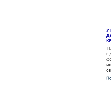
У
Д
К
На
ві
фо
мо
оз
По