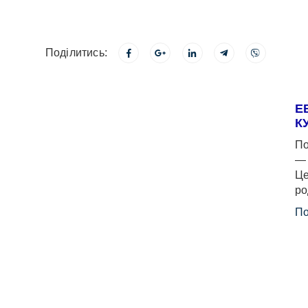
Поділитись:
Е
К
По
— 
Це
ро
По