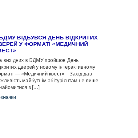
 БДМУ ВІДБУВСЯ ДЕНЬ ВІДКРИТИХ
ВЕРЕЙ У ФОРМАТІ «МЕДИЧНИЙ
ВЕСТ»
 вихідних в БДМУ пройшов День
дкритих дверей у новому інтерактивному
рматі — «Медичний квест». Захід дав
жливість майбутнім абітурієнтам не лише
найомитися з […]
значки