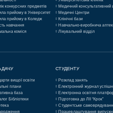
ік конкурсних предметів
Медичний консультативний 
ла прийому в Університет
Медичні Центри
ла прийому в Коледж
Клінічні бази
сть навчання
Навчально-виробнича аптек
альна коміся
Лікувальний відділ
АДАЧУ
СТУДЕНТУ
арти вищої освіти
Розклад занять
льні плани
Електронний журнал успішн
ативна база
Електронна освітня платфо
алог Бібліотеки
Підготовка до ЛІІ “Крок”
отека
Студентське самоврядуван
ародження
Працевлаштування випускн