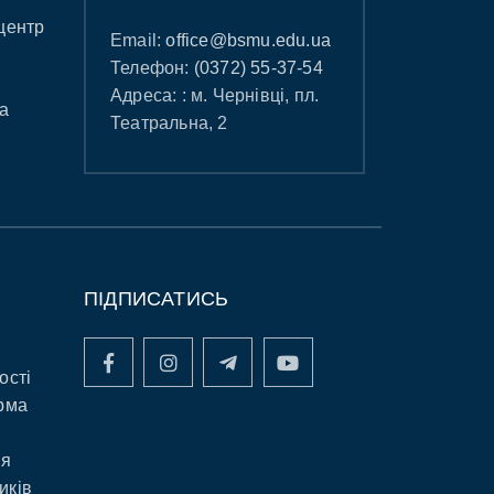
центр
Email:
office@bsmu.edu.ua
Телефон:
(0372) 55-37-54
Адреса: : м. Чернівці, пл.
а
Театральна, 2
ПІДПИСАТИСЬ
ості
рма
ня
иків