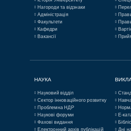
Нагороди та відзнаки
Перел
Адміністрація
Прави
Факультети
Прави
Кафедри
Варті
Вакансії
Прийм
НАУКА
ВИКЛ
Науковий відділ
Станд
Сектор інноваційного розвитку
Навча
Проблемна НДР
Норм
Наукові форуми
E-кат
Фахові видання
Біблі
Електронний архів публікацій
Дні н