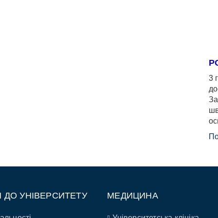
Р
3 
до
За
шв
ос
По
П ДО УНІВЕРСИТЕТУ
МЕДИЦИНА
альності
Університетська клініка