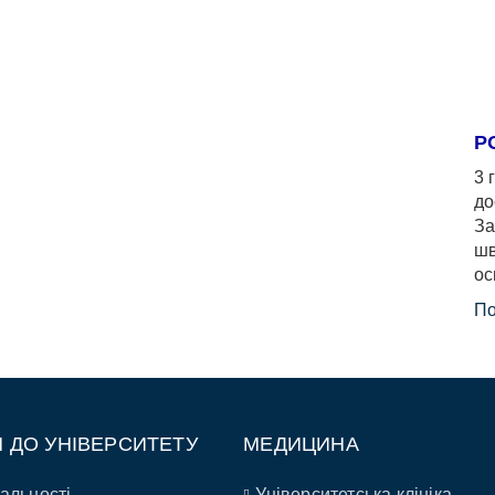
Р
3 
до
За
шв
ос
По
П ДО УНІВЕРСИТЕТУ
МЕДИЦИНА
альності
Університетська клініка