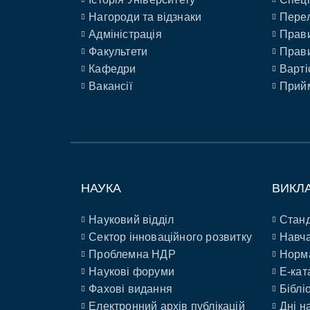
Нагороди та відзнаки
Перел
Адміністрація
Прави
Факультети
Прави
Кафедри
Варті
Вакансії
Прийм
НАУКА
ВИКЛ
Науковий відділ
Станд
Сектор інноваційного розвитку
Навча
Проблемна НДР
Норм
Наукові форуми
E-кат
Фахові видання
Біблі
Електронний архів публікацій
Дні н