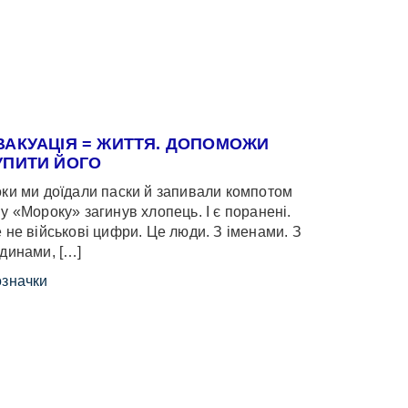
ВАКУАЦІЯ = ЖИТТЯ. ДОПОМОЖИ
УПИТИ ЙОГО
ки ми доїдали паски й запивали компотом
у «Мороку» загинув хлопець. І є поранені.
 не військові цифри. Це люди. З іменами. З
динами, […]
значки