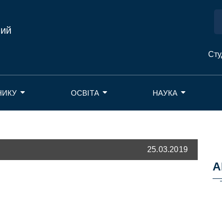
ний
Сту
НИКУ
ОСВІТА
НАУКА
25.03.2019
А