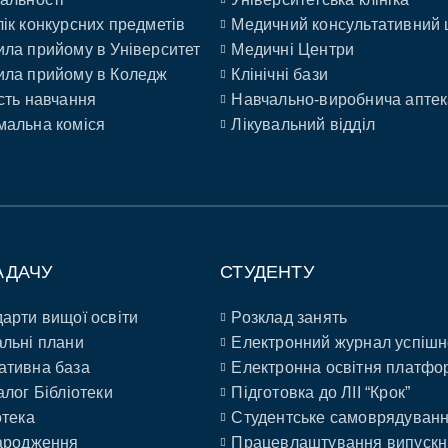
ік конкурсних предметів
Медичний консультативний 
ла прийому в Університет
Медичні Центри
ла прийому в Коледж
Клінічні бази
сть навчання
Навчально-виробнича аптек
альна коміся
Лікувальний відділ
АДАЧУ
СТУДЕНТУ
арти вищої освіти
Розклад занять
льні плани
Електронний журнал успішн
ативна база
Електронна освітня платфо
алог Бібліотеки
Підготовка до ЛІІ “Крок”
отека
Студентське самоврядуван
ародження
Працевлаштування випускн