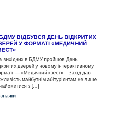
 БДМУ ВІДБУВСЯ ДЕНЬ ВІДКРИТИХ
ВЕРЕЙ У ФОРМАТІ «МЕДИЧНИЙ
ВЕСТ»
 вихідних в БДМУ пройшов День
дкритих дверей у новому інтерактивному
рматі — «Медичний квест». Захід дав
жливість майбутнім абітурієнтам не лише
найомитися з […]
значки