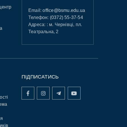
центр
Email:
office@bsmu.edu.ua
Телефон:
(0372) 55-37-54
Адреса: : м. Чернівці, пл.
а
Театральна, 2
ПІДПИСАТИСЬ
ості
рма
ня
иків