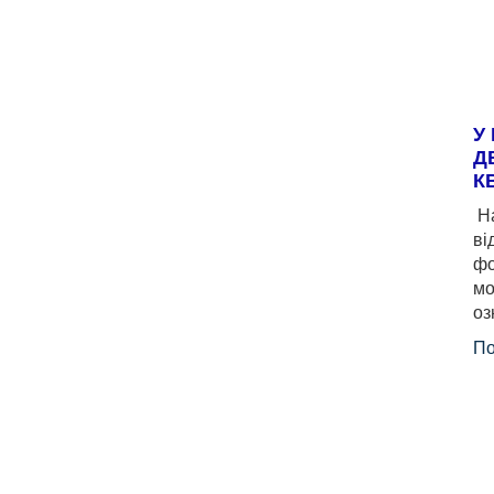
У
Д
К
На
ві
фо
мо
оз
По