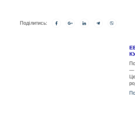
Поділитись:
Е
К
По
— 
Це
ро
По