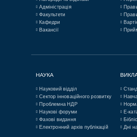
Адміністрація
Прави
Факультети
Прави
Кафедри
Варті
Вакансії
Прийм
НАУКА
ВИКЛ
Науковий відділ
Станд
Сектор інноваційного розвитку
Навча
Проблемна НДР
Норм
Наукові форуми
E-кат
Фахові видання
Біблі
Електронний архів публікацій
Дні н