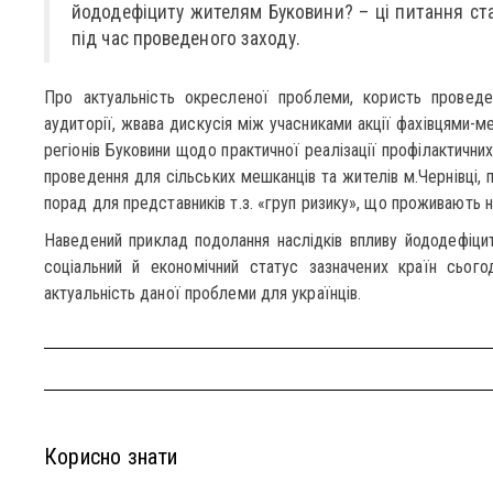
йододефіциту жителям Буковини? – ці питання ст
під час проведеного заходу.
Про актуальність окресленої проблеми, користь проведен
аудиторії, жвава дискусія між учасниками акції фахівцями-м
регіонів Буковини щодо практичної реалізації профілактичних
проведення для сільських мешканців та жителів м.Чернівці, 
порад для представників т.з. «груп ризику», що проживають н
Наведений приклад подолання наслідків впливу йододефіциту
соціальний й економічний статус зазначених країн сього
актуальність даної проблеми для українців.
Корисно знати