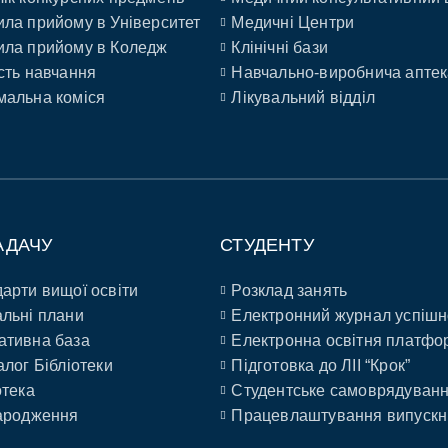
ла прийому в Університет
Медичні Центри
ла прийому в Коледж
Клінічні бази
сть навчання
Навчально-виробнича аптек
альна коміся
Лікувальний відділ
АДАЧУ
СТУДЕНТУ
арти вищої освіти
Розклад занять
льні плани
Електронний журнал успішн
ативна база
Електронна освітня платфо
алог Бібліотеки
Підготовка до ЛІІ “Крок”
отека
Студентське самоврядуван
ародження
Працевлаштування випускн