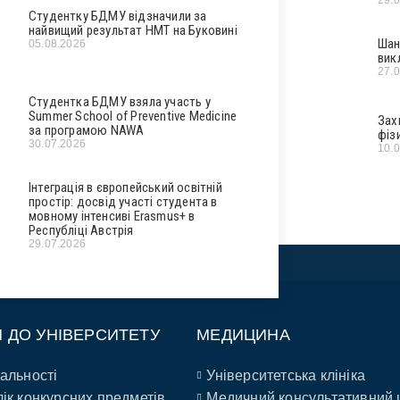
Студентку БДМУ відзначили за
найвищий результат НМТ на Буковині
Шан
05.08.2026
вик
27.
Студентка БДМУ взяла участь у
Summer School of Preventive Medicine
Зах
за програмою NAWA
фіз
30.07.2026
10.
Інтеграція в європейський освітній
простір: досвід участі студента в
мовному інтенсиві Erasmus+ в
Республіці Австрія
29.07.2026
П ДО УНІВЕРСИТЕТУ
МЕДИЦИНА
альності
Університетська клініка
ік конкурсних предметів
Медичний консультативний 