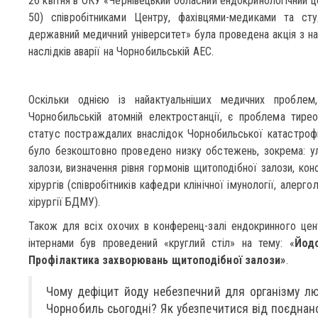
26 квітня в ОКУ «Чернівецький обласний ендокринологічний цен
50) співробітниками Центру, фахівцями-медиками та ст
державний медичний університет» була проведена акція з наг
наслідків аварії на Чорнобильській АЕС.
Оскільки однією із найактуальніших медичних проблем,
Чорнобильській атомній електростанції, є проблема тирео
статус постраждалих внаслідок Чорнобильської катастрофи
було безкоштовно проведено низку обстежень, зокрема: у
залози, визначення рівня гормонів щитоподібної залози, кон
хірургів (співробітників кафедри клінічної імунології, алерг
хірургії БДМУ).
Також для всіх охочих в конференц-залі ендокринного цен
інтернами був проведений «круглий стіл» на тему: «
Йодо
Профілактика захворювань щитоподібної залози»
.
Чому дефіцит йоду небезпечний для організму л
Чорнобиль сьогодні? Як убезпечитися від поєднано