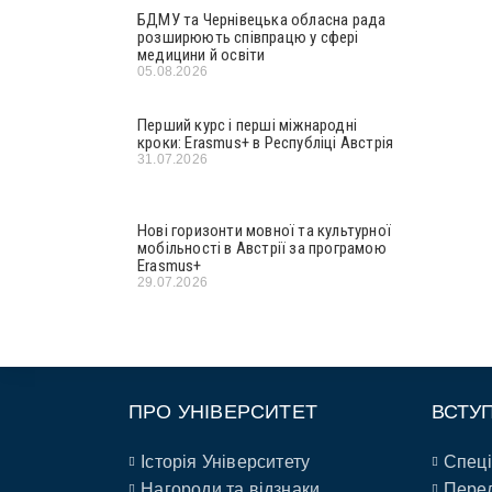
БДМУ та Чернівецька обласна рада
розширюють співпрацю у сфері
медицини й освіти
05.08.2026
Перший курс і перші міжнародні
кроки: Erasmus+ в Республіці Австрія
31.07.2026
Нові горизонти мовної та культурної
мобільності в Австрії за програмою
Erasmus+
29.07.2026
ПРО УНІВЕРСИТЕТ
ВСТУ
Історія Університету
Спеці
Нагороди та відзнаки
Перел