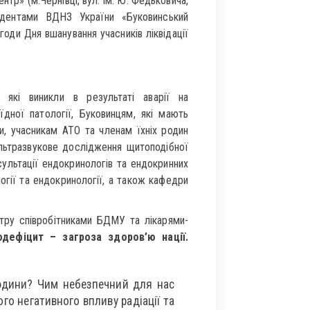
тр» (м.Чернівці, вул. ім. Ю. Федьковича,
удентами ВДНЗ України «Буковинський
оди Дня вшанування учасників ліквідації
 які виникли в результаті аварії на
їдної патології, Буковинцям, які мають
, учасникам АТО та членам їхніх родин
льтразвукове дослідження щитоподібної
сультації ендокринологів та ендокринних
ології та ендокринології, а також кафедри
тру співробітниками БДМУ та лікарями-
дефіцит – загроза здоров’ю нації.
юдини? Чим небезпечний для нас
го негативного впливу радіації та