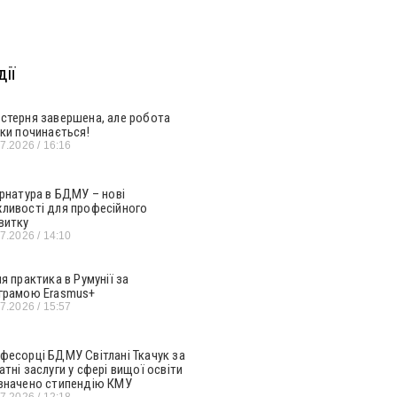
ії
стерня завершена, але робота
ьки починається!
07.2026
16:16
ернатура в БДМУ – нові
ливості для професійного
витку
07.2026
14:10
ня практика в Румунії за
грамою Erasmus+
07.2026
15:57
фесорці БДМУ Світлані Ткачук за
атні заслуги у сфері вищої освіти
значено стипендію КМУ
07.2026
12:18