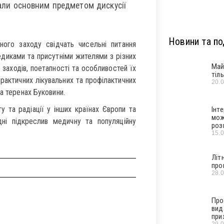
али основним предметом дискусії
Новини та под
ого заходу свідчать чисельні питання
едиками та присутніми жителями з різних
Май
 заходів, поетапності та особливостей їх
тіл
практичних лікувальних та профілактичних
20.
а теренах Буковини.
 та радіації у інших країнах Європи та
Інт
мож
дні підкреслив медичну та популяційну
роз
15.
Літ
про
28.
Про
вид
при
29.