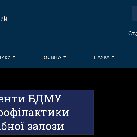
ний
Сту
НИКУ
ОСВІТА
НАУКА
денти БДМУ
рофілактики
бної залози