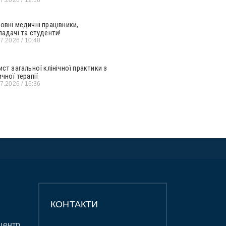
овні медичні працівники,
ладачі та студенти!
07.2026
10:48
ист загальної клінічної практики з
ичної терапії
07.2026
16:36
КОНТАКТИ
центр