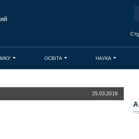
ний
Сту
НИКУ
ОСВІТА
НАУКА
25.03.2019
А