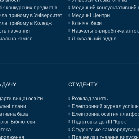
ік конкурсних предметів
Медичний консультативний 
ла прийому в Університет
Медичні Центри
ла прийому в Коледж
Клінічні бази
сть навчання
Навчально-виробнича аптек
альна коміся
Лікувальний відділ
АДАЧУ
СТУДЕНТУ
арти вищої освіти
Розклад занять
льні плани
Електронний журнал успішн
ативна база
Електронна освітня платфо
алог Бібліотеки
Підготовка до ЛІІ “Крок”
отека
Студентське самоврядуван
ародження
Працевлаштування випускн