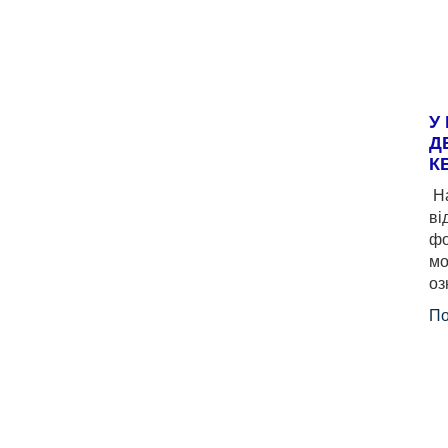
У
Д
К
На
ві
фо
мо
оз
По