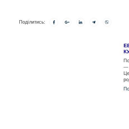
Поділитись:
Е
К
По
— 
Це
ро
По