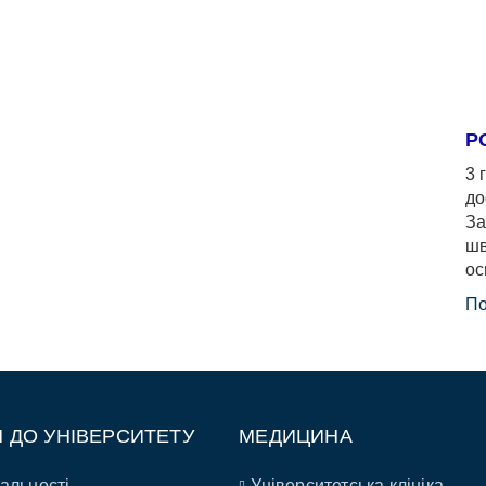
Р
3 
до
За
шв
ос
По
П ДО УНІВЕРСИТЕТУ
МЕДИЦИНА
альності
Університетська клініка