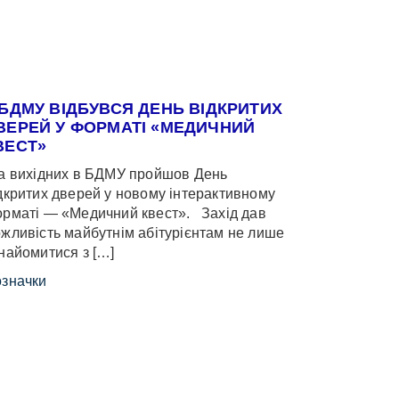
 БДМУ ВІДБУВСЯ ДЕНЬ ВІДКРИТИХ
ВЕРЕЙ У ФОРМАТІ «МЕДИЧНИЙ
ВЕСТ»
 вихідних в БДМУ пройшов День
дкритих дверей у новому інтерактивному
рматі — «Медичний квест». Захід дав
жливість майбутнім абітурієнтам не лише
найомитися з […]
значки