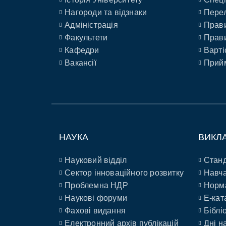
Нагороди та відзнаки
Перел
Адміністрація
Прави
Факультети
Прави
Кафедри
Варті
Вакансії
Прийм
НАУКА
ВИКЛ
Науковий відділ
Станд
Сектор інноваційного розвитку
Навча
Проблемна НДР
Норм
Наукові форуми
E-кат
Фахові видання
Біблі
Електронний архів публікацій
Дні н