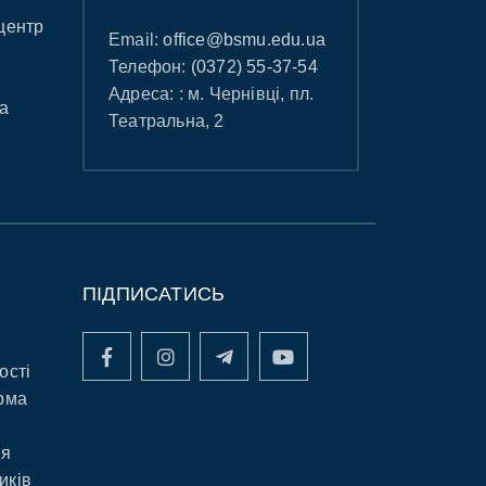
центр
Email:
office@bsmu.edu.ua
Телефон:
(0372) 55-37-54
Адреса: : м. Чернівці, пл.
а
Театральна, 2
ПІДПИСАТИСЬ
ості
рма
ня
иків