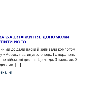
ВАКУАЦІЯ = ЖИТТЯ. ДОПОМОЖИ
УПИТИ ЙОГО
ки ми доїдали паски й запивали компотом
у «Мороку» загинув хлопець. І є поранені.
 не військові цифри. Це люди. З іменами. З
динами, […]
значки