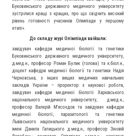
Буковинського державного медичного університету
зустрілися кращі з кращих, про що свідчить високий
рівень готовності учасників Олімпіади у першому
етапі».
До складу журі Олімпіади ввійшли:
завідувач кафедри медичної біології та генетики
Буковинського державного медичного університету,
д.мед.н., професор Роман Булик (голова) та к.біол.н.,
доцент кафедри медичної біології та генетики Надія
Черновська; з інших вищих медичних навчальних
закладів України – проректор з наукової роботи,
завідувач кафедри медичної біології Харківського
національного медичного університету, д.мед.н.,
професор Валерій М’ясоєдов та завідувач кафедри
медичної біології, паразитології та генетики
Львівського національного медичного університету
імені Данила Галицького д.мед.н., професор Зіновій