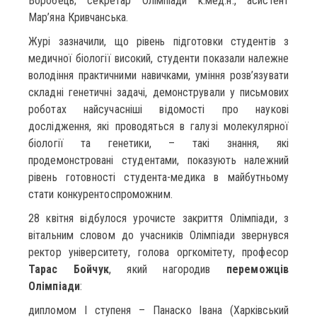
Воробець; секретар Олімпіади к.мед.н., асистент
Мар’яна Кривчанська.
Журі зазначили, що рівень підготовки студентів з
медичної біології високий, студенти показали належне
володіння практичними навичками, уміння розв’язувати
складні генетичні задачі, демонстрували у письмових
роботах найсучасніші відомості про наукові
дослідження, які проводяться в галузі молекулярної
біології та генетики, – такі знання, які
продемонстровані студентами, показують належний
рівень готовності студента-медика в майбутньому
стати конкурентоспроможним.
28 квітня відбулося урочисте закриття Олімпіади, з
вітальним словом до учасників Олімпіади звернувся
ректор університету, голова оргкомітету, професор
Тарас Бойчук
, який нагородив
переможців
Олімпіади
:
дипломом І ступеня – Панаско Івана (Харківський