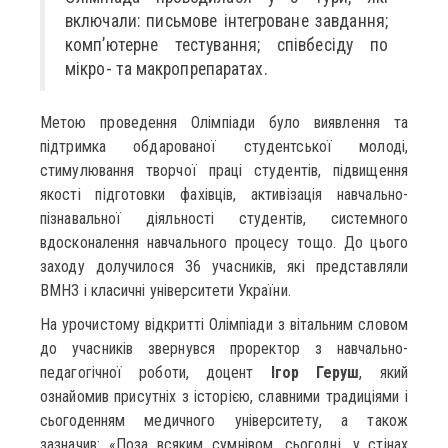
включали: письмове інтегроване завдання;
комп’ютерне тестування; співбесіду по
мікро- та макропрепаратах.
Метою проведення Олімпіади було виявлення та
підтримка обдарованої студентської молоді,
стимулювання творчої праці студентів, підвищення
якості підготовки фахівців, активізація навчально-
пізнавальної діяльності студентів, системного
вдосконалення навчального процесу тощо. До цього
заходу долучилося 36 учасників, які представляли
ВМНЗ і класичні університети України.
На урочистому відкритті Олімпіади з вітальним словом
до учасників звернувся проректор з навчально-
педагогічної роботи, доцент
Ігор Геруш
, який
ознайомив присутніх з історією, славними традиціями і
сьогоденням медичного університету, а також
зазначив: «Поза всяким сумнівом, сьогодні, у стінах