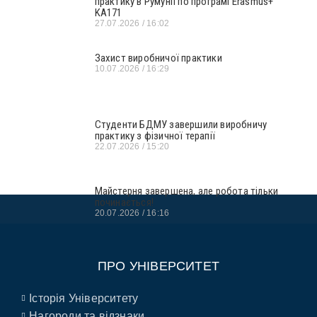
практику в Румунії по програмі Erasmus+
KA171
27.07.2026
16:02
Захист виробничої практики
10.07.2026
16:29
Студенти БДМУ завершили виробничу
практику з фізичної терапії
22.07.2026
15:20
Майстерня завершена, але робота тільки
починається!
20.07.2026
16:16
ПРО УНІВЕРСИТЕТ
Історія Університету
Нагороди та відзнаки