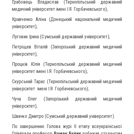
Грабовець Владислав (Тернопільський державний
медичний університет імені І.Я. Горбачевського);
Кравченко Аліна (Донецький національний медичний
університет);
Луговик Ірина (Сумський державний університет);
Петріщев Віталій (Запорізький державний медичний
університет);
Процків Юлія (Тернопільський державний медичний
університет імені І.Я. Горбачевського);
Скурський Тарас (Тернопільський державний медичний
університет імені І.Я. Горбачевського);
Чуча Олег (Запорізький державний медичний
університет);
Швачко Дмитро (Сумський державний університет).
По завершенню Голова журі ІІ етапу всеукраїнської
Олімпіади професор
Роман Булик
побажав студентам