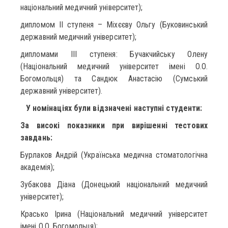
національний медичний університет);
дипломом ІІ ступеня – Міхєєву Ольгу (Буковинський
державний медичний університет);
дипломами ІІІ ступеня: Бучакчийську Олену
(Національний медичний університет імені О.О.
Богомольця) та Сандюк Анастасію (Сумський
державний університет).
У номінаціях були відзначені наступні студенти:
За високі показники при вирішенні тестових
завдань:
Бурлаков Андрій (Українська медична стоматологічна
академія);
Зубакова Діана (Донецький національний медичний
університет);
Красько Ірина (Національний медичний університет
імені О.О. Богомольця);