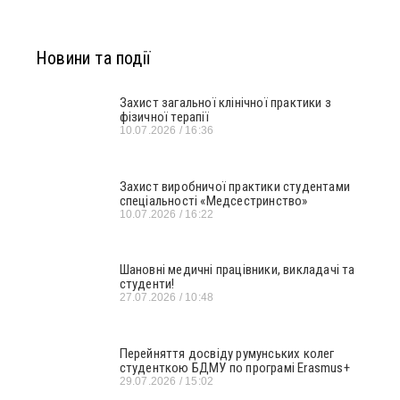
Новини та події
Захист загальної клінічної практики з
фізичної терапії
10.07.2026
16:36
Захист виробничої практики студентами
спеціальності «Медсестринство»
10.07.2026
16:22
Шановні медичні працівники, викладачі та
студенти!
27.07.2026
10:48
Перейняття досвіду румунських колег
студенткою БДМУ по програмі Erasmus+
29.07.2026
15:02