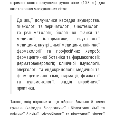
отримані кошти закуплено рулон сітки (10,8 кг) для
виготовлення маскувальних сіток.
До акції долучилися кафедри акушерства,
гінекології та перинатології; анестезіології
та реаніматології; біологічної фізики та
медичної інформатики; внутрішньої
медицини; внутрішньої медицини, клінічної
фармакології та професійних хвороб;
фармацевтичної ботаніки та фармакогнозії;
дерматовенерології; клінічної імунології,
алергології та ендокринології; медичної та
фармацевтичної хімії; фармації; фтизіатрії
та пульмонології; відділ виробничої
практики.
Також, слід відзначити, що зібрано близько 5 тисяч
гривень (кафедри біоорганічної і біологічної хімії та
клінічної біохімії, мікробіології та вірусології, хірургії