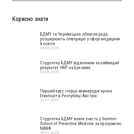
Корисно знати
БДМУ та Чернівецька обласна рада
розширюють співпрацю у сфері медицини
й освіти
05.08.2026
Студентку БДМУ відзначили за найвищий
результат НМТ на Буковині
05.08.2026
Перший курс і перші міжнародні кроки:
Erasmus+ в Республіці Австрія
31.07.2026
Студентка БДМУ взяла участь у Summer
School of Preventive Medicine за програмою
NAWA
30.07.2026