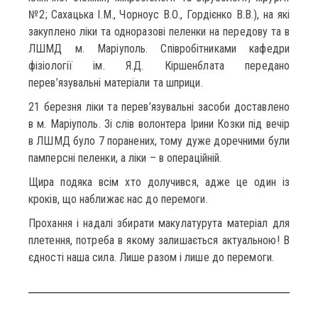
№2; Сахацька І.М., Чорноус В.О., Гордієнко В.В.), на які
закуплено ліки та одноразові пеленки на передову та в
ЛШМД м. Маріуполь. Співробітниками кафедри
фізіології ім. Я.Д. Кіршенблата передано
перев’язувальні матеріали та шприци.
21 березня ліки та перев’язувальні засоби доставлено
в м. Маріуполь. Зі слів волонтера Ірини Козки під вечір
в ЛШМД було 7 поранених, тому дуже доречними були
памперсні пеленки, а ліки – в операційній.
Щира подяка всім хто долучився, адже це один із
кроків, що наближає нас до перемоги.
Прохання і надалі збирати макулатурута матеріал для
плетення, потреба в якому залишається актуальною! В
єдності наша сила. Лише разом і лише до перемоги.