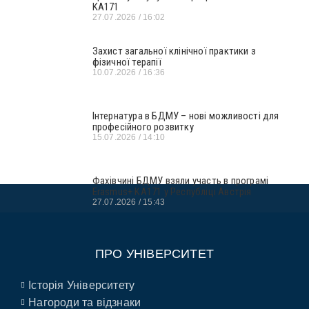
KA171
27.07.2026
16:02
Захист загальної клінічної практики з
фізичної терапії
10.07.2026
16:36
Інтернатура в БДМУ – нові можливості для
професійного розвитку
15.07.2026
14:10
Фахівчині БДМУ взяли участь в програмі
Erasmus+ KA171 у Республіці Австрія
27.07.2026
15:43
ПРО УНІВЕРСИТЕТ
Історія Університету
Нагороди та відзнаки