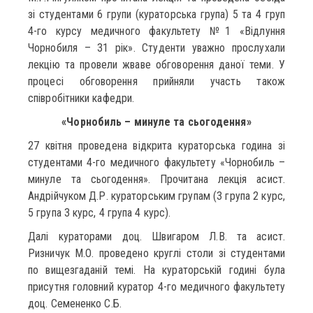
зі студентами 6 групи (кураторська група) 5 та 4 груп
4-го курсу медичного факультету №1 «Відлуння
Чорнобиля – 31 рік». Студенти уважно прослухали
лекцію та провели жваве обговорення даної теми. У
процесі обговорення прийняли участь також
співробітники кафедри.
«Чорнобиль – минуле та сьогодення»
27 квітня проведена відкрита кураторська година зі
студентами 4-го медичного факультету «Чорнобиль –
минуле та сьогодення». Прочитана лекція асист.
Андрійчуком Д.Р. кураторським групам (3 група 2 курс,
5 група 3 курс, 4 група 4 курс).
Далі кураторами доц. Швигаром Л.В. та асист.
Ризничук М.О. проведено круглі столи зі студентами
по вищезгаданій темі. На кураторській годині була
присутня головний куратор 4-го медичного факультету
доц. Семененко С.Б.