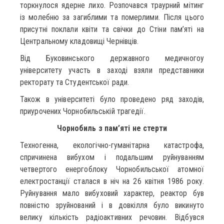
торкнулося ядерне лихо. Розпочався траурний мітинг
із молебню за загиблими та померлими. Після цього
присутні поклали квіти та свічки до Стіни пам’яті на
Центральному кладовищі Чернівців.
Від Буковинського державного медичногоу
університету участь в заході взяли представники
ректорату та Студентської ради.
Також в університеті було проведено ряд заходів,
приурочених Чорнобильській трагедії.
Чорнобиль з пам’яті не стерти
Техногенна, екологічно-гуманітарна катастрофа,
спричинена вибухом і подальшим руйнуванням
четвертого енергоблоку Чорнобильської атомної
електростанції сталася в ніч на 26 квітня 1986 року.
Руйнування мало вибуховий характер, реактор був
повністю зруйнований і в довкілля було викинуто
велику кількість радіоактивних речовин. Відбувся