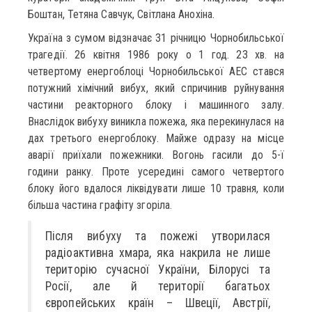
Боштан, Тетяна Савчук, Світлана Анохіна.
Україна з сумом відзначає 31 річницю Чорнобильської
трагедії. 26 квітня 1986 року о 1 год. 23 хв. на
четвертому енергоблоці Чорнобильської АЕС стався
потужний хімічний вибух, який спричинив руйнування
частини реакторного блоку і машинного залу.
Внаслідок вибуху виникла пожежа, яка перекинулася на
дах третього енергоблоку. Майже одразу на місце
аварії приїхали пожежники. Вогонь гасили до 5-ї
години ранку. Проте усередині самого четвертого
блоку його вдалося ліквідувати лише 10 травня, коли
більша частина графіту згоріла.
Після вибуху та пожежі утворилася
радіоактивна хмара, яка накрила не лише
територію сучасної України, Білорусі та
Росії, але й території багатьох
європейських країн – Швеції, Австрії,