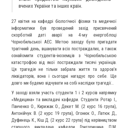
вчених України та інших країн.
27 квітня на кафедрі біологічної фізики та медичної
інформатики був проведений захід присвячений
скорботній даті аварії на 4-му енергоблоці
Чорнобильської АЕС. Метою заходу було пригадати
трагічний день, вшанувати всіх постраждалих, а також
ознайомити студентів-іноземців з Чорнобильською
катастрофою від якої постраждали тисячі українців.
Ця трагедія не тільки забрала життя та здоров’я
ліквідаторів, вона і сьогодні нагадує про себе. Ще
довго ми будемо відчувати на собі наслідки трагедії…
У заході взяли участь студенти 1 і 2 курсів напрямку
«Медицина» та викладачі кафедри. Студенти Ротар І.,
Панченко О., Кирижак О., Декет М. (2 курс 16 група),
Антонійчук В. (2 курс 19 група), Огонюк О., Латюк Д.,
Дуфинець К., Кіш Д. (2 курс 22 група) під керівництвом
старшого викладача кафедри Григоришина П.М.