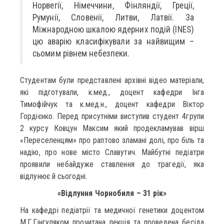
Норвегії, Німеччини, Фінляндії, Греції,
Румунії, Словенії, Литви, Латвії. За
Міжнародною шкалою ядерних подій (INES)
цю аварію класифікували за найвищим –
сьомим рівнем небезпеки.
Студентам були представлені архівні відео матеріали,
які підготували, к.мед., доцент кафедри Інга
Тимофійчук та к.мед.н., доцент кафедри Віктор
Гордієнко. Перед присутніми виступив студент 4групи
2 курсу Ковцун Максим який продекламував вірш
«Переселенцям» про раптово зламані долі, про біль та
надію, про нове місто Славутич. Майбутні педіатри
проявили небайдуже ставлення до трагедії, яка
відлунює й сьогодні.
«Відлуння Чорнобиля – 31 рік»
На кафедрі педіатрії та медичної генетики доцентом
М.Г.Гінгуляком прочитана лекція та проведена бесіда