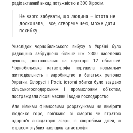
радіоактивний викид потужністю в 300 Хіросім.
Не варто забувати, що людина – істота не
досконала, і все, створене нею, може дати
похибку…
Унаслідок чорнобильського вибуху в Україні було
радіаційно забруднено більше ніж 2300 населених
пунктів, розташованих на території 12 областей.
Чорнобильська катастрофа порушила нормальну
життєдіяльність і виробництво в багатьох регіонах
України, Білорусі і Росії; істотні збитки було завдано
сільськогосподарським і промисловим об’єктам,
постраждали лісові масиви і водне господарство.
Але ніякими фінансовими розрахунками не виміряти
людське горе, пов’язане зі смертю чи втратою
здоров’я ліквідаторів аварії, із хворобами дітей, зі
страхом згубних наслідків катастрофи.