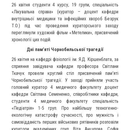
26 квітня студенти 4 курсу, 19 групи, спеціальність
«Лікувальна справа» (куратор – доцент кафедри
внутрішньої медицини та інфекційних хвороб Безрук
Т.О.) під час проведення кураторського заходу
переглянули художній фільм «Метелики», присвячений
хронології цих подій.
Дні пам’яті Чорнобильської трагедії
26 квітня на кафедрі фізіології ім. Я.Д. Кіршенблата, за
сприяння завідувача кафедри професора Світлани
Ткачук провели круглий стіл присвячений пам’яті
Чорнобильської трагедії. У заході прийняли участь
головний куратор 4 медичного факультету доцент
кафедри Світлана Семененко, співробітники кафедри,
студенти 4 медичного факультету спеціальність
«Педіатрія» 1-5 груп. Про найбільшу техногенно-
екологічну катастрофу сучасності, про мужність і
самовідданість перших військових рятівників розповіли
куратори академічних груп Віта Анцупова, Софія