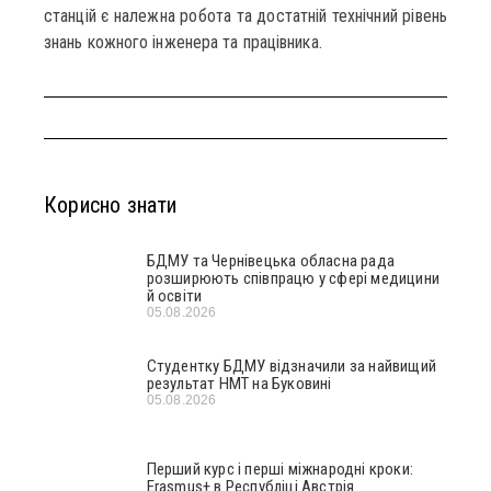
станцій є належна робота та достатній технічний рівень
знань кожного інженера та працівника.
Корисно знати
БДМУ та Чернівецька обласна рада
розширюють співпрацю у сфері медицини
й освіти
05.08.2026
Студентку БДМУ відзначили за найвищий
результат НМТ на Буковині
05.08.2026
Перший курс і перші міжнародні кроки:
Erasmus+ в Республіці Австрія