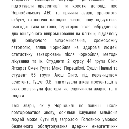
підготували презентації та короткі доповіді про
Чорнобильську АЕС та причини аварії, хронологія
вибуху, екологічні наслідки аварії, зону відчуження
сьогодні, типи ізотопів, територію після забруднення,
дію іонізуючого випромінювання на клітини, віддалену
дії іонізуючого випромінювання, хромосомну
патологію, вплив чорнобиля на здоров’я людей,
статистику захворювань після чорнобиля, методи
лікування та ін. Студенти 2 курсу 44 групи Сінгх
Ятхарат Ємен, Гупта Мансі Парешбхаі, Сушіл Навамі та
студент 55 групи Аюш Сінгх, під керівництвом
асистента Гуцул О.В. підготували цікаві презентації в
яких розглянули фактори, які спричинили аварію та її
слідки.
Такі аварії, як у Чорнобилі, не повинні ніколи
повторюватися знову, оскільки існування мільйонів
людей може бути під загрозою. Головною умовою
безпечного обслуговування ядерних енергетичних