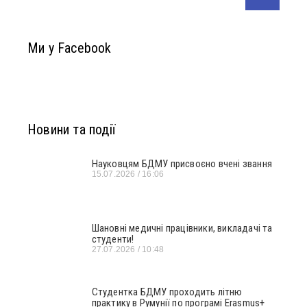
Ми у Facebook
Новини та події
Науковцям БДМУ присвоєно вчені звання
15.07.2026
16:06
Шановні медичні працівники, викладачі та
студенти!
27.07.2026
10:48
Студентка БДМУ проходить літню
практику в Румунії по програмі Erasmus+