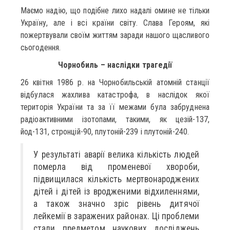
Маємо надію, що подібне лихо надалі омине не тільки
Україну, але і всі країни світу. Слава Героям, які
пожертвували своїм життям заради нашого щасливого
сьогодення.
Чорнобиль – наслідки трагедії
26 квітня 1986 р. на Чорнобильській атомній станції
відбулася жахлива катастрофа, в наслідок якої
територія України та за її межами була забруднена
радіоактивними ізотопами, такими, як цезій-137,
йод-131, стронцій-90, плутоній-239 і плутоній-240.
У результаті аварії велика кількість людей
померла від променевої хвороби,
підвищилася кількість мертвонароджених
дітей і дітей із вродженими відхиленнями,
а також значно зріс рівень дитячої
лейкемії в заражених районах. Ці проблеми
стали предметом наукових досліджень