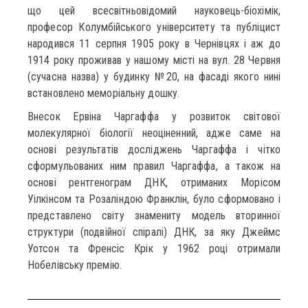
що цей всесвітньовідомий науковець-біохімік,
професор Колумбійського університету та публіцист
народився 11 серпня 1905 року в Чернівцях і аж до
1914 року проживав у нашому місті на вул. 28 Червня
(сучасна назва) у будинку №20, на фасаді якого нині
встановлено меморіальну дошку.
Внесок Ервіна Чаргаффа у розвиток світової
молекулярної біології неоціненний, адже саме на
основі результатів досліджень Чаргаффа і чітко
сформульованих ним правил Чаргаффа, а також на
основі рентгенограм ДНК, отриманих Морісом
Уілкінсом та Розаліндою Франклін, було сформовано і
представлено світу знамениту модель вторинної
структури (подвійної спіралі) ДНК, за яку Джеймс
Уотсон та Френсіс Крік у 1962 році отримали
Нобелівську премію.