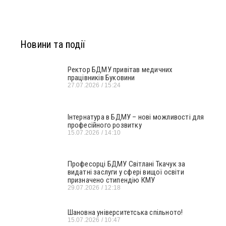
Новини та події
Ректор БДМУ привітав медичних
працівників Буковини
27.07.2026
15:24
Інтернатура в БДМУ – нові можливості для
професійного розвитку
15.07.2026
14:10
Професорці БДМУ Світлані Ткачук за
видатні заслуги у сфері вищої освіти
призначено стипендію КМУ
29.07.2026
12:18
Шановна університетська спільното!
15.07.2026
10:47