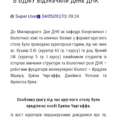
В БДМУ відзначили День ДНК
Super User
04/05/2017
09:24
До Міжнародного Дня ДНК на кафедрі біоорганічної і
біологічної хімії та клінічної біохімії у форматі круглого
столу було проведено кураторські години, під час яких
ас. Кушнір О.Ю. (куратор 65 гр. І курсу) та доц. Яремій
І.М. (куратор 5 гр. І курсу) ознайомили студентів із
історією вивчення структури та біологічної ролі ДНК –
роботами фундаторів молекулярної біології – Фрідріха
Мішера, Ервіна Чаргаффа, Джеймса Уотсона та
Френсіса Кріка.
Особливу увагу під час круглого столу було
приділено особі Ервіна Чаргаффа.
Із вуст кураторів першокурсники довідалися про те,