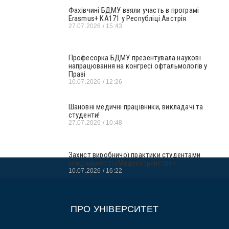
Фахівчині БДМУ взяли участь в програмі
Erasmus+ KA171 у Республіці Австрія
27.07.2026
15:43
Професорка БДМУ презентувала наукові
напрацювання на конгресі офтальмологів у
Празі
10.07.2026
12:26
Шановні медичні працівники, викладачі та
студенти!
27.07.2026
10:48
Захист виробничої практики студентами
спеціальності «Медсестринство»
10.07.2026
16:22
ПРО УНІВЕРСИТЕТ