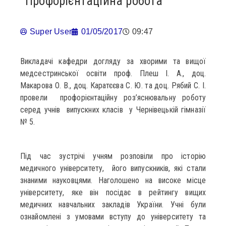
Профорієнтаційна робота
Super User
01/05/2017
09:47
Викладачі кафедри догляду за хворими та вищої
медсестринської освіти проф. Плеш І. А., доц.
Макарова О. В., доц. Каратєєва С. Ю. та доц. Рябий С. І.
провели профорієнтаційну роз’яснювальну роботу
серед учнів випускних класів у Чернівецькій гімназії
№ 5.
Під час зустрічі учням розповіли про історію
медичного університету, його випускників, які стали
знаними науковцями. Наголошено на високе місце
університету, яке він посідає в рейтингу вищих
медичних навчальних закладів України. Учні були
ознайомлені з умовами вступу до університету та