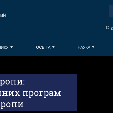
ний
Сту
НИКУ
ОСВІТА
НАУКА
ропи:
йних програм
вропи