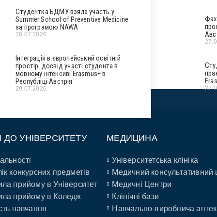
Студентка БДМУ взяла участь у
Фах
Summer School of Preventive Medicine
про
за програмою NAWA
Авс
30.07.2026
27.
Інтеграція в європейський освітній
Сту
простір: досвід участі студента в
пра
мовному інтенсиві Erasmus+ в
Era
Республіці Австрія
27.
29.07.2026
П ДО УНІВЕРСИТЕТУ
МЕДИЦИНА
альності
Університетська клініка
ік конкурсних предметів
Медичний консультативний 
ла прийому в Університет
Медичні Центри
ла прийому в Коледж
Клінічні бази
сть навчання
Навчально-виробнича аптек