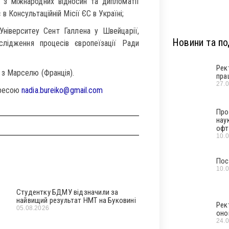
 з міжнародних відносин та дипломатії
Консультаційній Місії ЄС в Україні;
ніверситеу Сент Галлена у Швейцарії,
Новини та под
слідження процесів європеїзації Ради
Рек
 з Марселю (Франція).
пра
27.
дресою
nadia.bureiko@gmail.com
Про
нау
офт
10.
Пос
10.
Студентку БДМУ відзначили за
найвищий результат НМТ на Буковині
Рек
05.08.2026
оно
24.