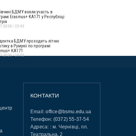
івчині БДМУ взяли участь в
грамі Erasmus+ KA171 у Республіці
трія
07.2026
15:43
дентка БДМУ проходить літню
ктику в Румунії по програмі
smus+ KA171
07.2026
16:02
КОНТАКТИ
центр
Email:
office@bsmu.edu.ua
Телефон:
(0372) 55-37-54
Адреса: : м. Чернівці, пл.
а
Театральна, 2