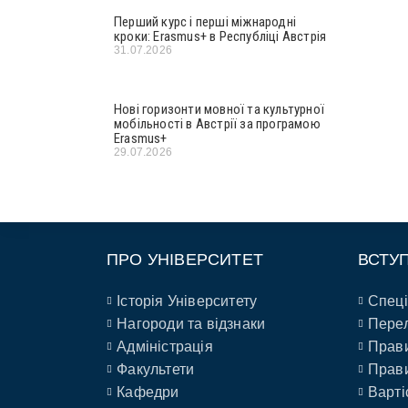
Перший курс і перші міжнародні
кроки: Erasmus+ в Республіці Австрія
31.07.2026
Нові горизонти мовної та культурної
мобільності в Австрії за програмою
Erasmus+
29.07.2026
ПРО УНІВЕРСИТЕТ
ВСТУ
Історія Університету
Спеці
Нагороди та відзнаки
Перел
Адміністрація
Прави
Факультети
Прави
Кафедри
Варті