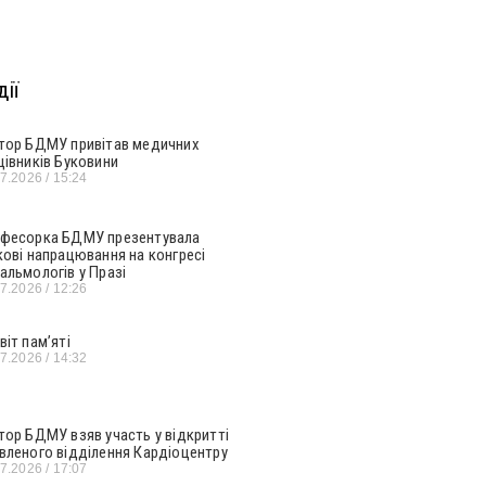
ії
тор БДМУ привітав медичних
цівників Буковини
07.2026
15:24
фесорка БДМУ презентувала
кові напрацювання на конгресі
альмологів у Празі
07.2026
12:26
віт пам’яті
07.2026
14:32
тор БДМУ взяв участь у відкритті
вленого відділення Кардіоцентру
07.2026
17:07