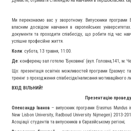
Думаєте, отримати стипендію на навчання в першокласних є
Ми переконаємо вас у зворотному. Випускники програми 
власним досвідом навчання в європейських університетах. 
документи та проходити співбесіду, що робити під час навч
успішне професійне життя.
Коли
: субота, 13 травня, 11:00.
Де
: конференц-зал готелю ‘Буковина’ (вул. Головна,141, м. Че
Що: презентація освітніх можливостей програми Еразмус та 
тренінг з проходження співбесіди/написання мотиваційного ли
ВХІД ВІЛЬНИЙ!
Презентацію проведу
Олександр Іванов
– випускник програми Erasmus Mundus in
New Lisbon University, Radboud University Nijmegen) 2013-2
Асоціації студентів та випускників в Євразійському регіоні;