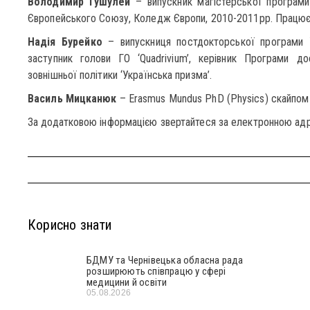
Володимир Гушулей
– випускник магістерської програми
Європейського Союзу, Коледж Європи, 2010-2011рр. Працює в 
Надія Бурейко
– випускниця постдокторської програми У
заступник голови ГО ‘Quadrivium’, керівник Програми до
зовнішньої політики ‘Українська призма’.
Василь Мицканюк
– Erasmus Mundus PhD (Physics) скайпом
За додатковою інформацією звертайтеся за електронною а
Корисно знати
БДМУ та Чернівецька обласна рада
розширюють співпрацю у сфері
медицини й освіти
05.08.2026