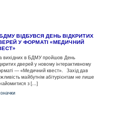
 БДМУ ВІДБУВСЯ ДЕНЬ ВІДКРИТИХ
ВЕРЕЙ У ФОРМАТІ «МЕДИЧНИЙ
ВЕСТ»
 вихідних в БДМУ пройшов День
дкритих дверей у новому інтерактивному
рматі — «Медичний квест». Захід дав
жливість майбутнім абітурієнтам не лише
найомитися з […]
значки