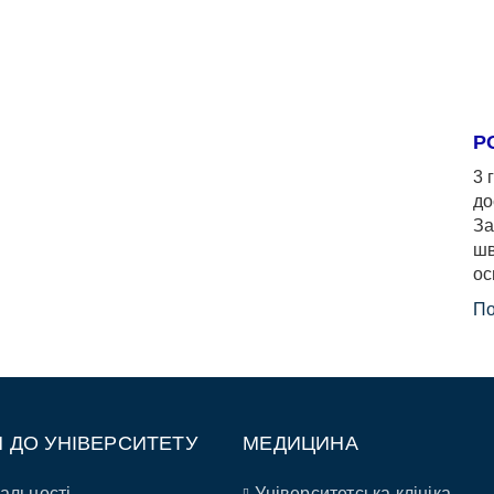
Р
3 
до
За
шв
ос
По
П ДО УНІВЕРСИТЕТУ
МЕДИЦИНА
альності
Університетська клініка