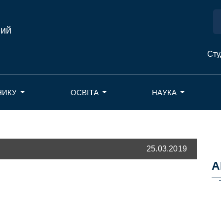
ний
Сту
НИКУ
ОСВІТА
НАУКА
25.03.2019
А