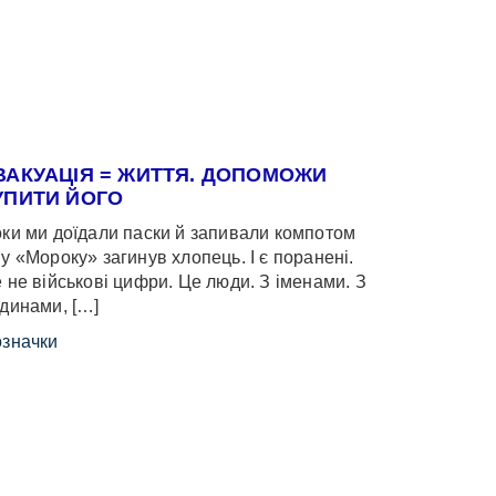
ВАКУАЦІЯ = ЖИТТЯ. ДОПОМОЖИ
УПИТИ ЙОГО
ки ми доїдали паски й запивали компотом
у «Мороку» загинув хлопець. І є поранені.
 не військові цифри. Це люди. З іменами. З
динами, […]
значки