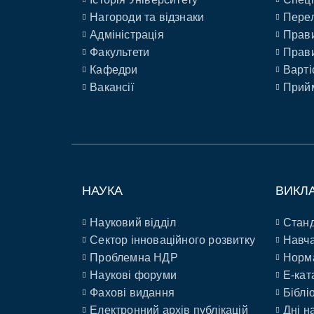
Нагороди та відзнаки
Перел
Адміністрація
Прави
Факультети
Прави
Кафедри
Варті
Вакансії
Прийм
НАУКА
ВИКЛ
Науковий відділ
Станд
Сектор інноваційного розвитку
Навча
Проблемна НДР
Норм
Наукові форуми
E-кат
Фахові видання
Біблі
Електронний архів публікацій
Дні н