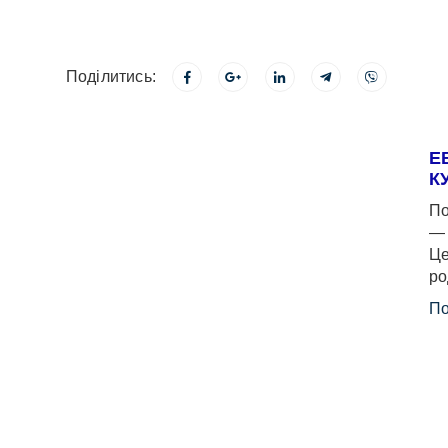
Поділитись:
Е
К
По
— 
Це
ро
По