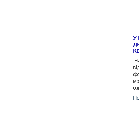
У
Д
К
На
ві
фо
мо
оз
По