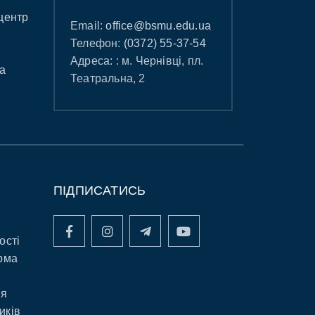
центр
Email:
office@bsmu.edu.ua
Телефон:
(0372) 55-37-54
Адреса: : м. Чернівці, пл.
а
Театральна, 2
ПІДПИСАТИСЬ
ості
рма
ня
иків