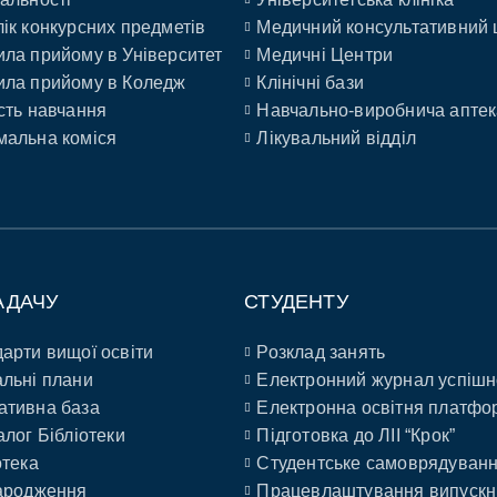
ік конкурсних предметів
Медичний консультативний 
ла прийому в Університет
Медичні Центри
ла прийому в Коледж
Клінічні бази
сть навчання
Навчально-виробнича аптек
альна коміся
Лікувальний відділ
АДАЧУ
СТУДЕНТУ
арти вищої освіти
Розклад занять
льні плани
Електронний журнал успішн
ативна база
Електронна освітня платфо
алог Бібліотеки
Підготовка до ЛІІ “Крок”
отека
Студентське самоврядуван
ародження
Працевлаштування випускн