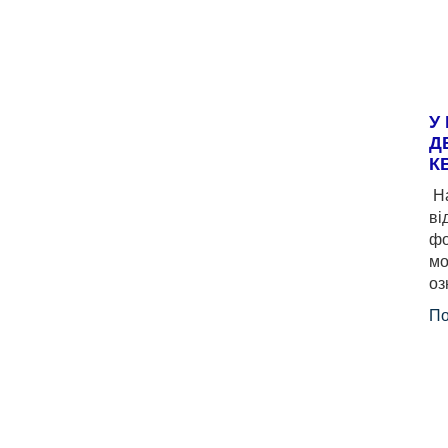
У
Д
К
На
ві
фо
мо
оз
По