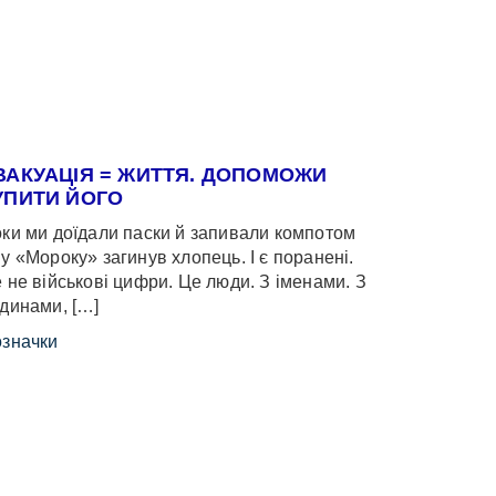
ВАКУАЦІЯ = ЖИТТЯ. ДОПОМОЖИ
УПИТИ ЙОГО
ки ми доїдали паски й запивали компотом
у «Мороку» загинув хлопець. І є поранені.
 не військові цифри. Це люди. З іменами. З
динами, […]
значки