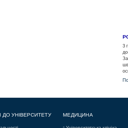
Р
3 
до
За
шв
ос
По
П ДО УНІВЕРСИТЕТУ
МЕДИЦИНА
альності
Університетська клініка