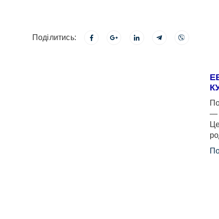
Поділитись:
Е
К
По
— 
Це
ро
По