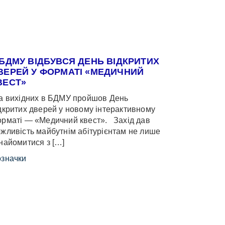
 БДМУ ВІДБУВСЯ ДЕНЬ ВІДКРИТИХ
ВЕРЕЙ У ФОРМАТІ «МЕДИЧНИЙ
ВЕСТ»
 вихідних в БДМУ пройшов День
дкритих дверей у новому інтерактивному
рматі — «Медичний квест». Захід дав
жливість майбутнім абітурієнтам не лише
найомитися з […]
значки