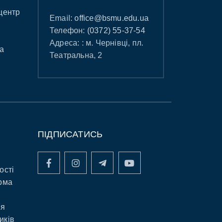
центр
Email:
office@bsmu.edu.ua
Телефон:
(0372) 55-37-54
Адреса: : м. Чернівці, пл.
а
Театральна, 2
ПІДПИСАТИСЬ
ості
рма
ня
иків