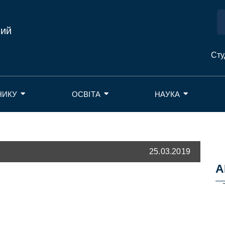
ний
Сту
НИКУ
ОСВІТА
НАУКА
25.03.2019
А