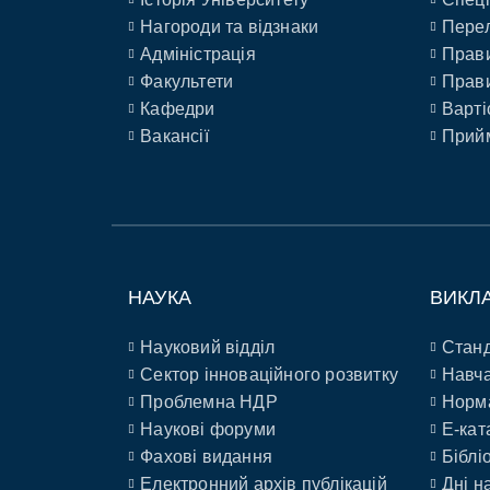
Нагороди та відзнаки
Перел
Адміністрація
Прави
Факультети
Прави
Кафедри
Варті
Вакансії
Прийм
НАУКА
ВИКЛ
Науковий відділ
Станд
Сектор інноваційного розвитку
Навча
Проблемна НДР
Норм
Наукові форуми
E-кат
Фахові видання
Біблі
Електронний архів публікацій
Дні н