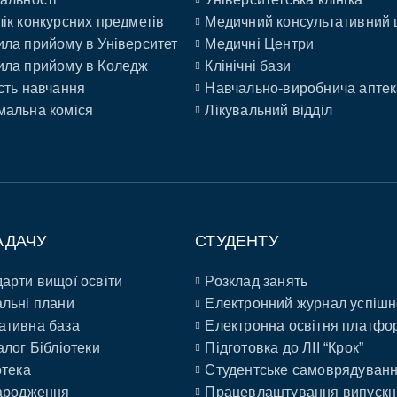
ік конкурсних предметів
Медичний консультативний 
ла прийому в Університет
Медичні Центри
ла прийому в Коледж
Клінічні бази
сть навчання
Навчально-виробнича аптек
альна коміся
Лікувальний відділ
АДАЧУ
СТУДЕНТУ
арти вищої освіти
Розклад занять
льні плани
Електронний журнал успішн
ативна база
Електронна освітня платфо
алог Бібліотеки
Підготовка до ЛІІ “Крок”
отека
Студентське самоврядуван
ародження
Працевлаштування випускн