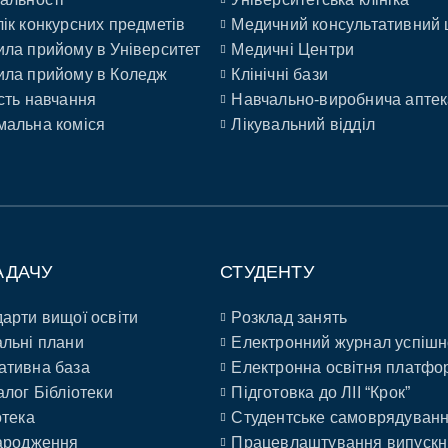
ік конкурсних предметів
Медичний консультативний 
ла прийому в Університет
Медичні Центри
ла прийому в Коледж
Клінічні бази
сть навчання
Навчально-виробнича аптек
альна коміся
Лікувальний відділ
АДАЧУ
СТУДЕНТУ
арти вищої освіти
Розклад занять
льні плани
Електронний журнал успішн
ативна база
Електронна освітня платфо
алог Бібліотеки
Підготовка до ЛІІ “Крок”
отека
Студентське самоврядуван
ародження
Працевлаштування випускн