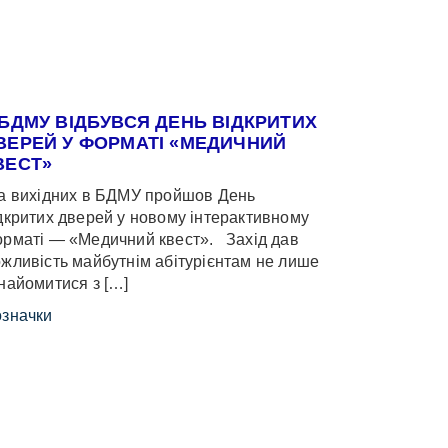
 БДМУ ВІДБУВСЯ ДЕНЬ ВІДКРИТИХ
ВЕРЕЙ У ФОРМАТІ «МЕДИЧНИЙ
ВЕСТ»
 вихідних в БДМУ пройшов День
дкритих дверей у новому інтерактивному
рматі — «Медичний квест». Захід дав
жливість майбутнім абітурієнтам не лише
найомитися з […]
значки