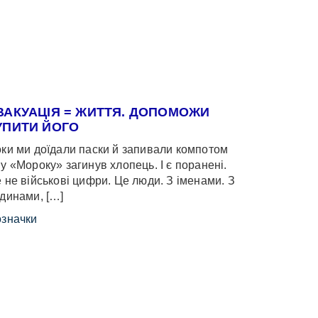
ВАКУАЦІЯ = ЖИТТЯ. ДОПОМОЖИ
УПИТИ ЙОГО
ки ми доїдали паски й запивали компотом
у «Мороку» загинув хлопець. І є поранені.
 не військові цифри. Це люди. З іменами. З
динами, […]
значки