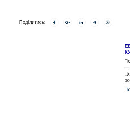
Поділитись:
Е
К
По
— 
Це
ро
По