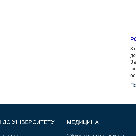
Р
3 
до
За
шв
ос
По
П ДО УНІВЕРСИТЕТУ
МЕДИЦИНА
альності
Університетська клініка