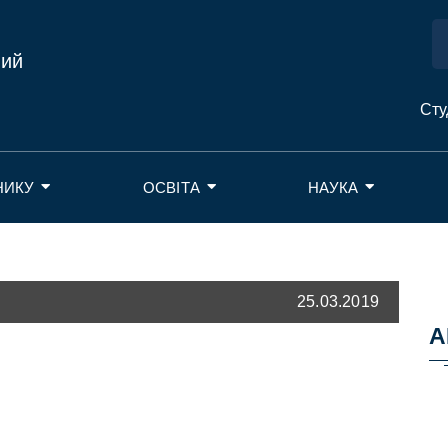
ний
Сту
НИКУ
ОСВІТА
НАУКА
25.03.2019
А