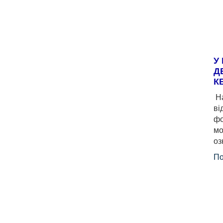
У
Д
К
На
ві
фо
мо
оз
По