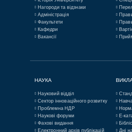
Нагороди та відзнаки
Перел
Адміністрація
Прави
Факультети
Прави
Кафедри
Варті
Вакансії
Прийм
НАУКА
ВИКЛ
Науковий відділ
Станд
Сектор інноваційного розвитку
Навча
Проблемна НДР
Норм
Наукові форуми
E-кат
Фахові видання
Біблі
Електронний архів публікацій
Дні н