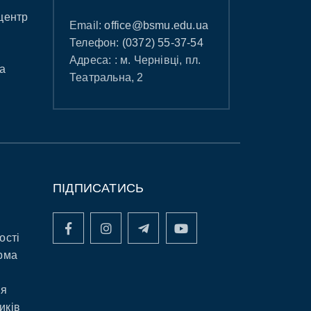
центр
Email:
office@bsmu.edu.ua
Телефон:
(0372) 55-37-54
Адреса: : м. Чернівці, пл.
а
Театральна, 2
ПІДПИСАТИСЬ
ості
рма
ня
иків