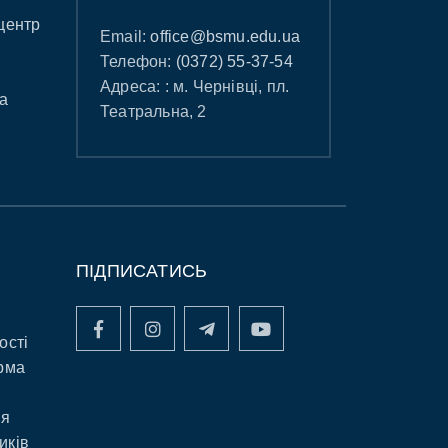
центр
Email:
office@bsmu.edu.ua
Телефон:
(0372) 55-37-54
Адреса: : м. Чернівці, пл.
а
Театральна, 2
ПІДПИСАТИСЬ
ості
рма
ня
иків