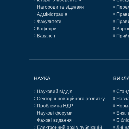
Нагороди та відзнаки
Перел
Адміністрація
Прави
Факультети
Прави
Кафедри
Варті
Вакансії
Прийм
НАУКА
ВИКЛ
Науковий відділ
Станд
Сектор інноваційного розвитку
Навча
Проблемна НДР
Норм
Наукові форуми
E-кат
Фахові видання
Біблі
Електронний архів публікацій
Дні н