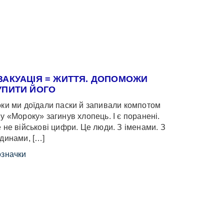
ВАКУАЦІЯ = ЖИТТЯ. ДОПОМОЖИ
УПИТИ ЙОГО
ки ми доїдали паски й запивали компотом
у «Мороку» загинув хлопець. І є поранені.
 не військові цифри. Це люди. З іменами. З
динами, […]
значки