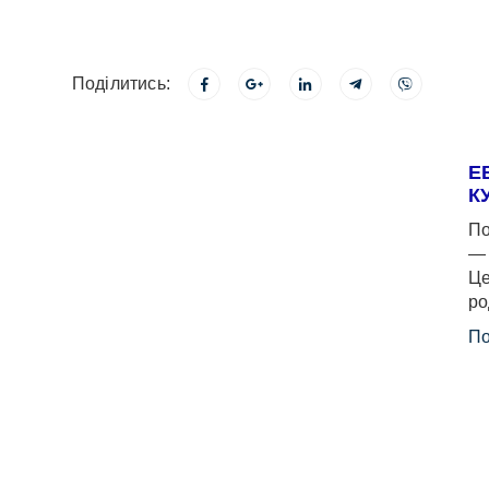
Поділитись:
Е
К
По
— 
Це
ро
По