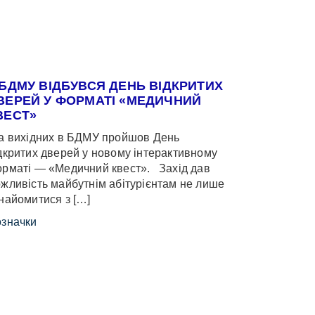
 БДМУ ВІДБУВСЯ ДЕНЬ ВІДКРИТИХ
ВЕРЕЙ У ФОРМАТІ «МЕДИЧНИЙ
ВЕСТ»
 вихідних в БДМУ пройшов День
дкритих дверей у новому інтерактивному
рматі — «Медичний квест». Захід дав
жливість майбутнім абітурієнтам не лише
найомитися з […]
значки