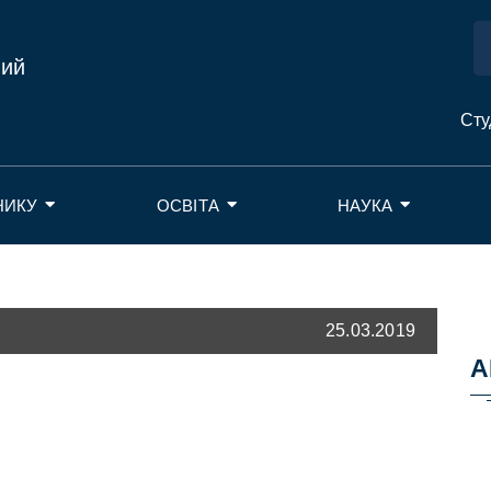
ний
Сту
НИКУ
ОСВІТА
НАУКА
25.03.2019
А