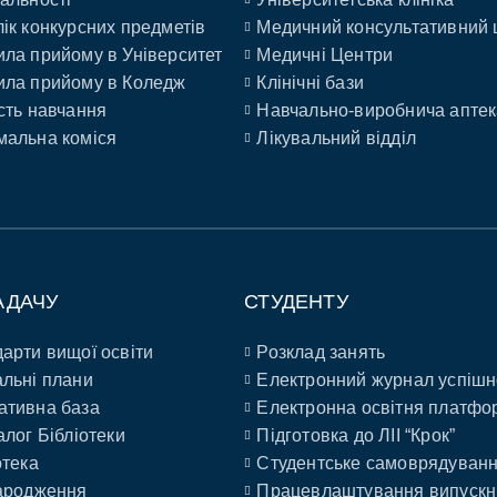
ік конкурсних предметів
Медичний консультативний 
ла прийому в Університет
Медичні Центри
ла прийому в Коледж
Клінічні бази
сть навчання
Навчально-виробнича аптек
альна коміся
Лікувальний відділ
АДАЧУ
СТУДЕНТУ
арти вищої освіти
Розклад занять
льні плани
Електронний журнал успішн
ативна база
Електронна освітня платфо
алог Бібліотеки
Підготовка до ЛІІ “Крок”
отека
Студентське самоврядуван
ародження
Працевлаштування випускн