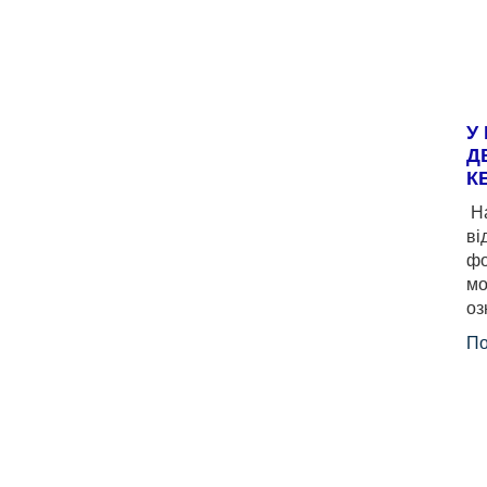
У
Д
К
На
ві
фо
мо
оз
По