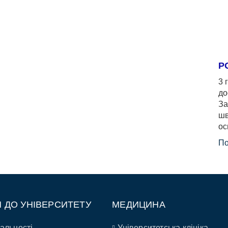
Р
3 
до
За
шв
ос
По
П ДО УНІВЕРСИТЕТУ
МЕДИЦИНА
альності
Університетська клініка