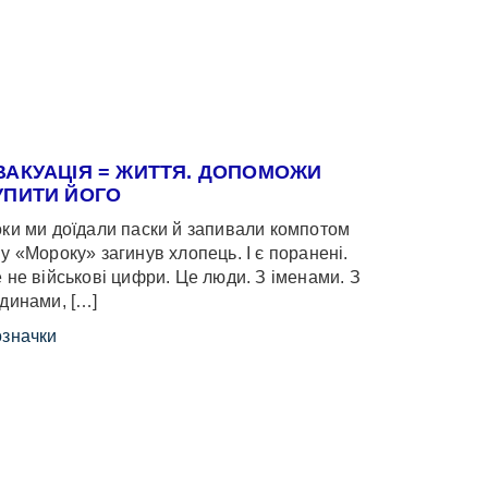
ВАКУАЦІЯ = ЖИТТЯ. ДОПОМОЖИ
УПИТИ ЙОГО
ки ми доїдали паски й запивали компотом
у «Мороку» загинув хлопець. І є поранені.
 не військові цифри. Це люди. З іменами. З
динами, […]
значки