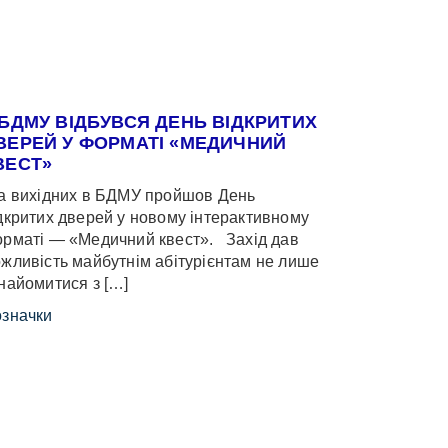
 БДМУ ВІДБУВСЯ ДЕНЬ ВІДКРИТИХ
ВЕРЕЙ У ФОРМАТІ «МЕДИЧНИЙ
ВЕСТ»
 вихідних в БДМУ пройшов День
дкритих дверей у новому інтерактивному
рматі — «Медичний квест». Захід дав
жливість майбутнім абітурієнтам не лише
найомитися з […]
значки