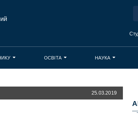
ний
Сту
НИКУ
ОСВІТА
НАУКА
25.03.2019
А