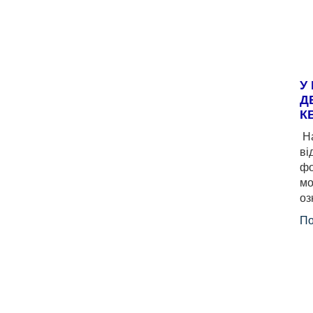
У
Д
К
На
ві
фо
мо
оз
По