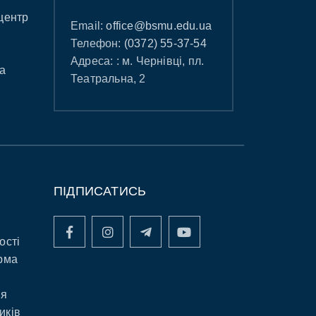
центр
Email:
office@bsmu.edu.ua
Телефон:
(0372) 55-37-54
Адреса: : м. Чернівці, пл.
а
Театральна, 2
ПІДПИСАТИСЬ
ості
рма
ня
иків