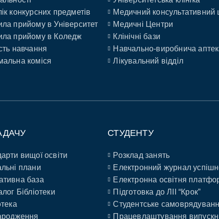
ік конкурсних предметів
Медичний консультативний 
ла прийому в Університет
Медичні Центри
ла прийому в Коледж
Клінічні бази
сть навчання
Навчально-виробнича аптек
альна коміся
Лікувальний відділ
АДАЧУ
СТУДЕНТУ
арти вищої освіти
Розклад занять
льні плани
Електронний журнал успішн
ативна база
Електронна освітня платфо
алог Бібліотеки
Підготовка до ЛІІ “Крок”
отека
Студентське самоврядуван
ародження
Працевлаштування випускн