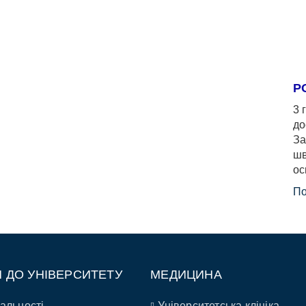
Р
3 
до
За
шв
ос
По
П ДО УНІВЕРСИТЕТУ
МЕДИЦИНА
альності
Університетська клініка