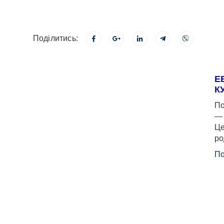
Поділитись:
Е
К
По
— 
Це
ро
По