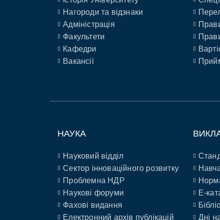
Нагороди та відзнаки
Перел
Адміністрація
Прави
Факультети
Прави
Кафедри
Варті
Вакансії
Прийм
НАУКА
ВИКЛ
Науковий відділ
Станд
Сектор інноваційного розвитку
Навча
Проблемна НДР
Норм
Наукові форуми
E-кат
Фахові видання
Біблі
Електронний архів публікацій
Дні н