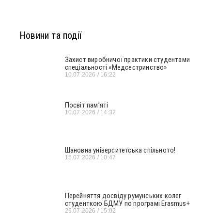
Новини та події
Захист виробничої практики студентами
спеціальності «Медсестринство»
10.07.2026
16:22
Посвіт пам’яті
10.07.2026
14:32
Шановна університетська спільното!
15.07.2026
10:47
Перейняття досвіду румунських колег
студенткою БДМУ по програмі Erasmus+
29.07.2026
15:02