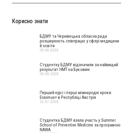
Корисно знати
БДМУ та Чернівецька обласна рада
розширюють співпрацю у сфері медицини
й освіти
05.08.2026
Студентку БДМУ відзначили за найвищий
результат НМТ на Буковині
05.08.2026
Перший курс і перші міжнародні кроки:
Erasmus+ в Республіці Австрія
31.07.2026
Студентка БДМУ взяла участь у Summer
School of Preventive Medicine за програмою
NAWA