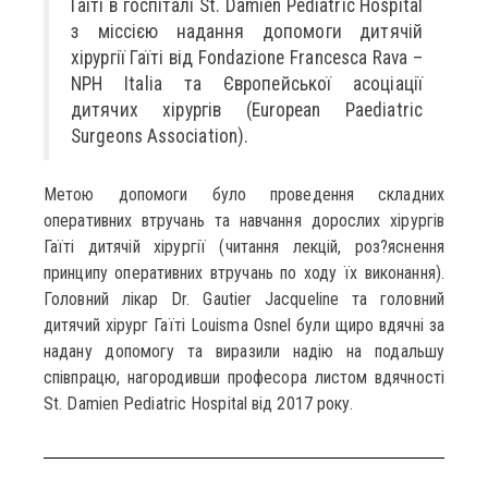
Гаїті в госпіталі St. Damien Pediatric Hospital
з міссією надання допомоги дитячій
хірургії Гаїті від Fondazione Francesca Rava –
NPH Italia та Європейської асоціації
дитячих хірургів (European Paediatric
Surgeons Association).
Метою допомоги було проведення складних
оперативних втручань та навчання дорослих хірургів
Гаїті дитячій хірургії (читання лекцій, роз?яснення
принципу оперативних втручань по ходу їх виконання).
Головний лікар Dr. Gautier Jacqueline та головний
дитячий хірург Гаїті Louisma Osnel були щиро вдячні за
надану допомогу та виразили надію на подальшу
співпрацю, нагородивши професора листом вдячності
St. Damien Pediatric Hospital від 2017 року.