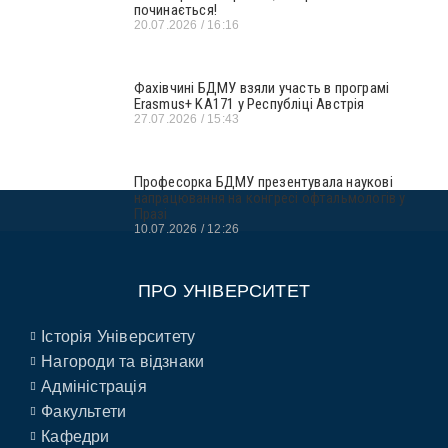
починається!
20.07.2026
16:16
Фахівчині БДМУ взяли участь в програмі
Erasmus+ KA171 у Республіці Австрія
27.07.2026
15:43
Професорка БДМУ презентувала наукові
напрацювання на конгресі офтальмологів у
Празі
10.07.2026
12:26
ПРО УНІВЕРСИТЕТ
Історія Університету
Нагороди та відзнаки
Адміністрація
Факультети
Кафедри