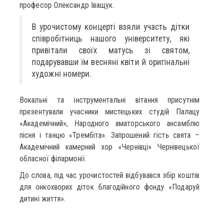
професор Олександр Іващук.
В урочистому концерті взяли участь дітки
співробітниць нашого університету, які
привітали своїх матусь зі святом,
подарувавши їм весняні квіти й оригінальні
художні номери.
Вокальні та інструментальні вітання присутнім
презентували учасники мистецьких студій Палацу
«Академічний», Народного аматорського ансамблю
пісня і танцю «Трембіта». Запрошений гість свята –
Академічний камерний хор «Чернівці» Чернівецької
обласної філармонії.
До слова, під час урочистостей відбувався збір коштів
для онкохворих діток благодійного фонду «Подаруй
дитині життя».