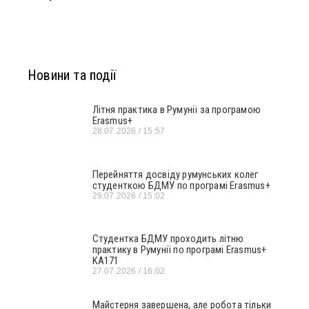
Новини та події
Літня практика в Румунії за програмою
Erasmus+
28.07.2026
15:57
Перейняття досвіду румунських колег
студенткою БДМУ по програмі Erasmus+
29.07.2026
15:02
Студентка БДМУ проходить літню
практику в Румунії по програмі Erasmus+
KA171
27.07.2026
16:02
Майстерня завершена, але робота тільки