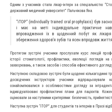
Одним з учасників стала лікар-інтерн за спеціальністю “Ст
державний медичний університет” Пальчікова Яна.
“iTOP” (individually trained oral prophylaxis) був за
і має на меті індивідуальне практичне нав
впровадження їх в щоденний побут як лікаря
збереження здоров’я зубів та ясен впродовж життя
Протягом зустрічі учасники прослухали курс лекцій проф
історії стоматології, профілактики, еволюції поглядів на
захворювань, а також засобів і способів ефективного догляд
Наступною складовою зустрічі були щоденні кількагодинні т
досвідчених інструкторів учасники відпрацьовували н
ознайомлювалися з особливостями догляду за інтрадент
індивідуалізовані профілактичні плани для пацієнтів. Кож
оцінювали за наступними критеріями: безпечність, прийнятніст
Наступна зустріч “iTOP” для студентів та інтернів в Празі ві