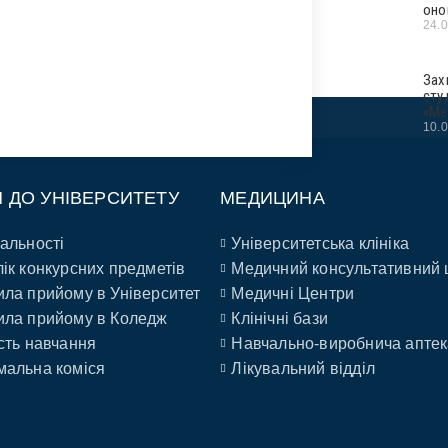
оно
24.
Зах
сту
«Ме
10.
П ДО УНІВЕРСИТЕТУ
МЕДИЦИНА
альності
Університетська клініка
ік конкурсних предметів
Медичний консультативний 
ла прийому в Університет
Медичні Центри
ла прийому в Коледж
Клінічні бази
сть навчання
Навчально-виробнича аптек
альна коміся
Лікувальний відділ