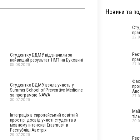
Новини та под
Сту
пра
22.
Рек
Студентку БДМУ відзначили за
пра
найвищий результат НМТ на Буковині
27.
05.08.2026
Фах
Студентка БДМУ взяла участь у
про
Summer School of Preventive Medicine
Авс
за програмою NAWA
27.
30.07.2026
Май
Інтеграція в європейський освітній
тіл
простір: досвід участі студента в
20.
мовному інтенсиві Erasmus+ в
Республіці Австрія
29.07.2026
Рек