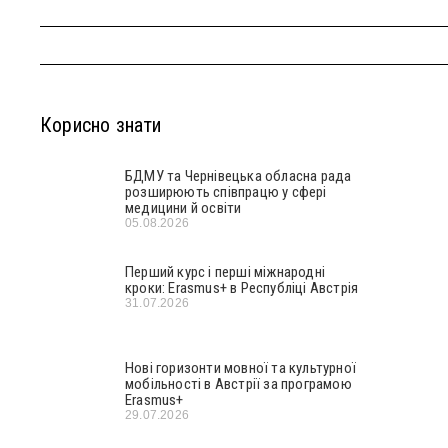
Корисно знати
БДМУ та Чернівецька обласна рада
розширюють співпрацю у сфері
медицини й освіти
05.08.2026
Перший курс і перші міжнародні
кроки: Erasmus+ в Республіці Австрія
31.07.2026
Нові горизонти мовної та культурної
мобільності в Австрії за програмою
Erasmus+
29.07.2026