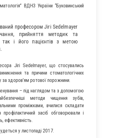
оматологія” ВДНЗ України “Буковинський
снований професором Jiri Sedelmayer
чання, прийняття методик та
 так і його пацієнтів з метою
.
есора Jiri Sedelmayer, що стосувались
 виникнення та причини стоматологічних
у за здоров’ям ротової порожнини.
ренування – під наглядом та з допомогою
айбезпечніші методи чищення зубів,
альними проміжками, вчилися складати
ен профілактичний засіб обговорювали і
ь, ефективність.
дбудеться у листопаді 2017.