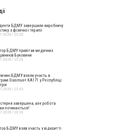
ії
денти БДМУ завершили виробничу
ктику з фізичної терапії
07.2026
15:20
тор БДМУ привітав медичних
цівників Буковини
07.2026
15:24
івчині БДМУ взяли участь в
грамі Erasmus+ KA171 у Республіці
трія
07.2026
15:43
стерня завершена, але робота
ьки починається!
07.2026
16:16
тор БДМУ взяв участь у відкритті