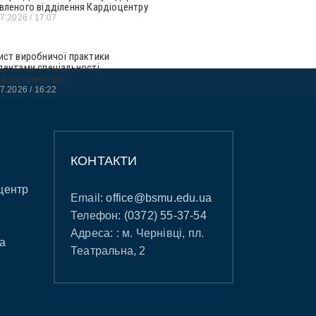
вленого відділення Кардіоцентру
07.2026
17:07
ист виробничої практики
дентами спеціальності
дсестринство»
07.2026
16:22
КОНТАКТИ
центр
Email:
office@bsmu.edu.ua
Телефон:
(0372) 55-37-54
Адреса: : м. Чернівці, пл.
а
Театральна, 2