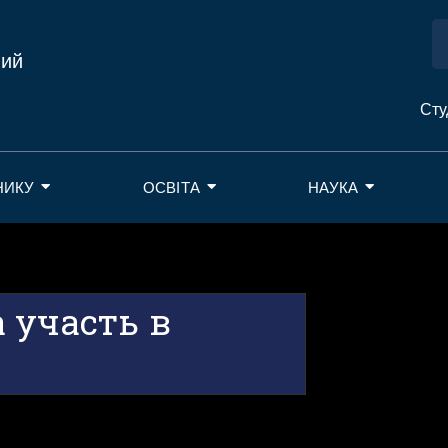
ний
Сту
НИКУ
ОСВІТА
НАУКА
 участь в