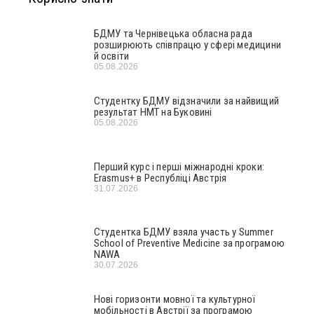
БДМУ та Чернівецька обласна рада
розширюють співпрацю у сфері медицини
й освіти
05.08.2026
Студентку БДМУ відзначили за найвищий
результат НМТ на Буковині
05.08.2026
Перший курс і перші міжнародні кроки:
Erasmus+ в Республіці Австрія
31.07.2026
Студентка БДМУ взяла участь у Summer
School of Preventive Medicine за програмою
NAWA
30.07.2026
Нові горизонти мовної та культурної
мобільності в Австрії за програмою