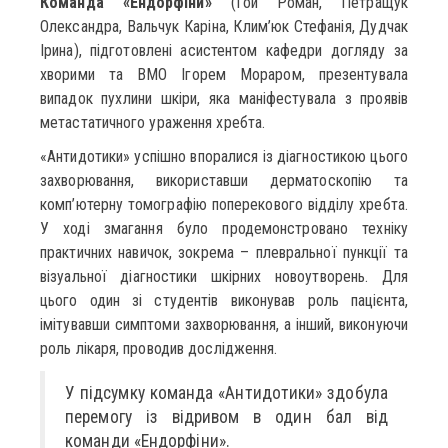
Команда «Ендорфіни»
(Гой Роман, Петращук
Олександра, Вальчук Каріна, Клим’юк Стефанія, Дудчак
Ірина), підготовлені асистентом кафедри догляду за
хворими та ВМО Ігорем Мораром, презентувала
випадок пухлини шкіри, яка маніфестувала з проявів
метастатичного ураження хребта.
«Антидотики» успішно впоралися із діагностикою цього
захворювання, використавши дерматоскопію та
комп’ютерну томографію поперекового відділу хребта.
У ході змагання було продемонстровано техніку
практичних навичок, зокрема – плевральної пункції та
візуальної діагностики шкірних новоутворень. Для
цього один зі студентів виконував роль пацієнта,
імітувавши симптоми захворювання, а інший, виконуючи
роль лікаря, проводив дослідження.
У підсумку команда «Антидотики» здобула
перемогу із відривом в один бал від
команди «Ендорфіни».