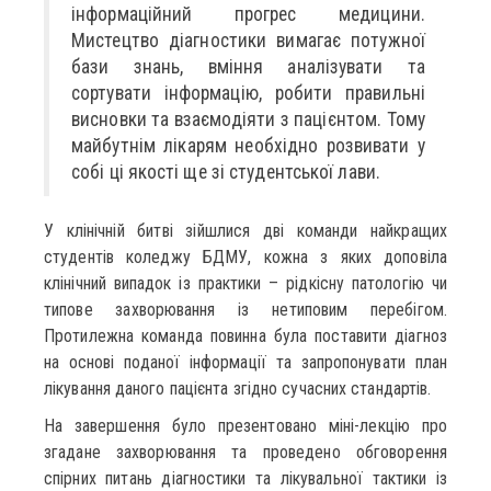
інформаційний прогрес медицини.
Мистецтво діагностики вимагає потужної
бази знань, вміння аналізувати та
сортувати інформацію, робити правильні
висновки та взаємодіяти з пацієнтом. Тому
майбутнім лікарям необхідно розвивати у
собі ці якості ще зі студентської лави.
У клінічній битві зійшлися дві команди найкращих
студентів коледжу БДМУ, кожна з яких доповіла
клінічний випадок із практики – рідкісну патологію чи
типове захворювання із нетиповим перебігом.
Протилежна команда повинна була поставити діагноз
на основі поданої інформації та запропонувати план
лікування даного пацієнта згідно сучасних стандартів.
На завершення було презентовано міні-лекцію про
згадане захворювання та проведено обговорення
спірних питань діагностики та лікувальної тактики із