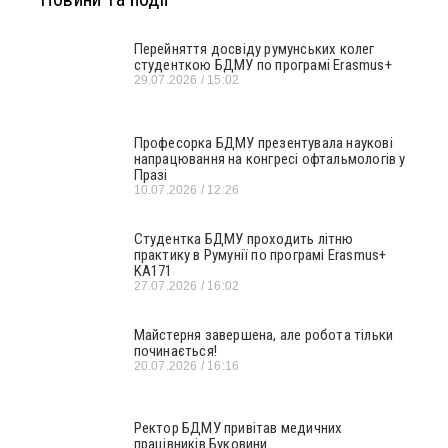
Перейняття досвіду румунських колег
студенткою БДМУ по програмі Erasmus+
29.07.2026
15:02
Професорка БДМУ презентувала наукові
напрацювання на конгресі офтальмологів у
Празі
10.07.2026
12:26
Студентка БДМУ проходить літню
практику в Румунії по програмі Erasmus+
KA171
27.07.2026
16:02
Майстерня завершена, але робота тільки
починається!
20.07.2026
16:16
Ректор БДМУ привітав медичних
працівників Буковини