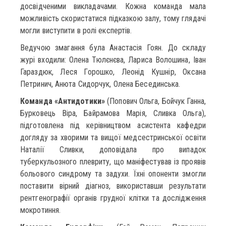
досвідченими викладачами. Кожна команда мала
можливість скористатися підказкою залу, тому глядачі
могли виступити в ролі експертів.
Ведучою змагання була Анастасія Гоян. До складу
журі входили: Олена Тюлєнєва, Лариса Волошина, Іван
Гараздюк, Леся Горошко, Леонід Кушнір, Оксана
Петринич, Анюта Сидорчук, Олена Бесединська.
Команда «Антидотики»
(Попович Ольга, Бойчук Ганна,
Бурковець Віра, Байрамова Марія, Сливка Ольга),
підготовлена під керівництвом асистента кафедри
догляду за хворими та вищої медсестринської освіти
Наталії Сливки, доповідала про випадок
туберкульозного плевриту, що маніфестував із проявів
больового синдрому та задухи. Їхні опоненти змогли
поставити вірний діагноз, використавши результати
рентгенографії органів грудної клітки та дослідження
мокротиння.