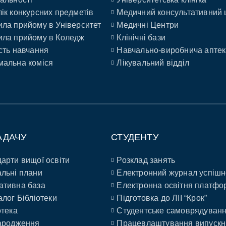
ік конкурсних предметів
Медичний консультативний 
ла прийому в Університет
Медичні Центри
ла прийому в Коледж
Клінічні бази
сть навчання
Навчально-виробнича аптек
альна коміся
Лікувальний відділ
АДАЧУ
СТУДЕНТУ
арти вищої освіти
Розклад занять
льні плани
Електронний журнал успішн
ативна база
Електронна освітня платфо
алог Бібліотеки
Підготовка до ЛІІ “Крок”
отека
Студентське самоврядуван
ародження
Працевлаштування випускн