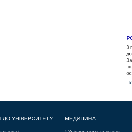
Р
3 
до
За
шв
ос
По
П ДО УНІВЕРСИТЕТУ
МЕДИЦИНА
альності
Університетська клініка