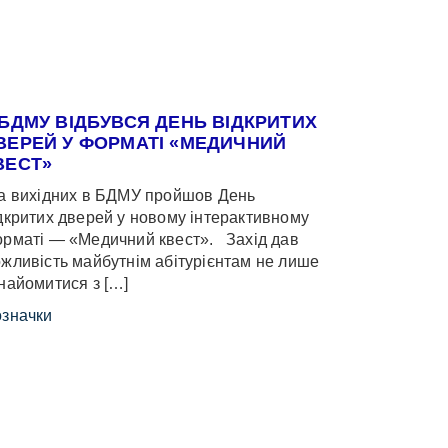
 БДМУ ВІДБУВСЯ ДЕНЬ ВІДКРИТИХ
ВЕРЕЙ У ФОРМАТІ «МЕДИЧНИЙ
ВЕСТ»
 вихідних в БДМУ пройшов День
дкритих дверей у новому інтерактивному
рматі — «Медичний квест». Захід дав
жливість майбутнім абітурієнтам не лише
найомитися з […]
значки