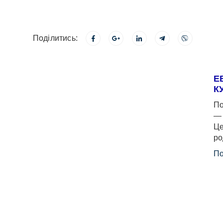
Поділитись:
Е
К
По
— 
Це
ро
По