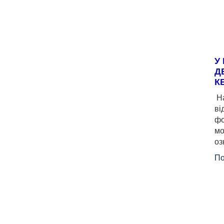
У
Д
К
На
ві
фо
мо
оз
По