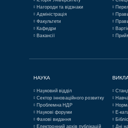
Нагороди та відзнаки
Перел
Адміністрація
Прави
Факультети
Прави
Кафедри
Варті
Вакансії
Прийм
НАУКА
ВИКЛ
Науковий відділ
Станд
Сектор інноваційного розвитку
Навча
Проблемна НДР
Норм
Наукові форуми
E-кат
Фахові видання
Біблі
Електронний архів публікацій
Дні н