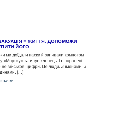
ВАКУАЦІЯ = ЖИТТЯ. ДОПОМОЖИ
УПИТИ ЙОГО
ки ми доїдали паски й запивали компотом
у «Мороку» загинув хлопець. І є поранені.
 не військові цифри. Це люди. З іменами. З
динами, […]
значки