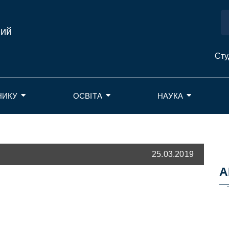
ний
Сту
НИКУ
ОСВІТА
НАУКА
25.03.2019
А