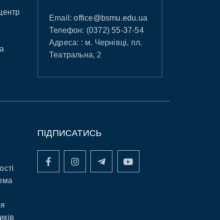
центр
Email:
office@bsmu.edu.ua
Телефон:
(0372) 55-37-54
Адреса: : м. Чернівці, пл.
а
Театральна, 2
ПІДПИСАТИСЬ
ості
рма
ня
иків