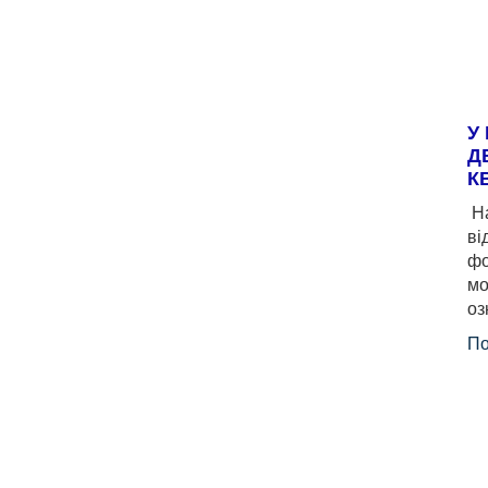
У
Д
К
На
ві
фо
мо
оз
По