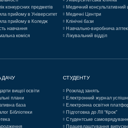
ік конкурсних предметів
Медичний консультативний 
ла прийому в Університет
Медичні Центри
ла прийому в Коледж
Клінічні бази
сть навчання
Навчально-виробнича аптек
альна коміся
Лікувальний відділ
АДАЧУ
СТУДЕНТУ
арти вищої освіти
Розклад занять
льні плани
Електронний журнал успішн
ативна база
Електронна освітня платфо
алог Бібліотеки
Підготовка до ЛІІ “Крок”
отека
Студентське самоврядуван
ародження
Працевлаштування випускн