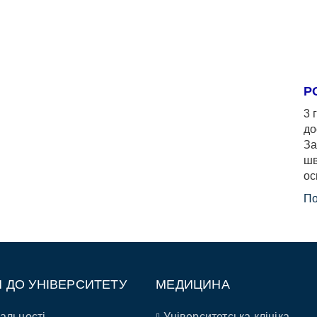
Р
3 
до
За
шв
ос
По
П ДО УНІВЕРСИТЕТУ
МЕДИЦИНА
альності
Університетська клініка