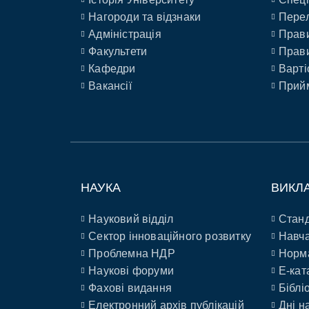
Нагороди та відзнаки
Перел
Адміністрація
Прави
Факультети
Прави
Кафедри
Варті
Вакансії
Прийм
НАУКА
ВИКЛ
Науковий відділ
Станд
Сектор інноваційного розвитку
Навча
Проблемна НДР
Норм
Наукові форуми
E-кат
Фахові видання
Біблі
Електронний архів публікацій
Дні н