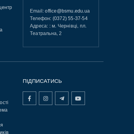
центр
Email:
office@bsmu.edu.ua
Телефон:
(0372) 55-37-54
Адреса: : м. Чернівці, пл.
а
Театральна, 2
ПІДПИСАТИСЬ
ості
рма
ня
иків