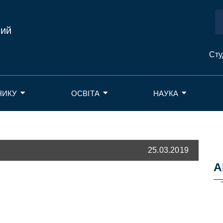
ний
Сту
НИКУ
ОСВІТА
НАУКА
25.03.2019
А