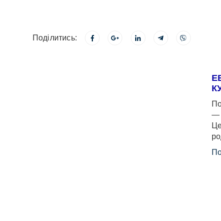
Поділитись:
Е
К
По
— 
Це
ро
По