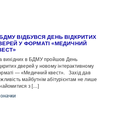
 БДМУ ВІДБУВСЯ ДЕНЬ ВІДКРИТИХ
ВЕРЕЙ У ФОРМАТІ «МЕДИЧНИЙ
ВЕСТ»
 вихідних в БДМУ пройшов День
дкритих дверей у новому інтерактивному
рматі — «Медичний квест». Захід дав
жливість майбутнім абітурієнтам не лише
найомитися з […]
значки