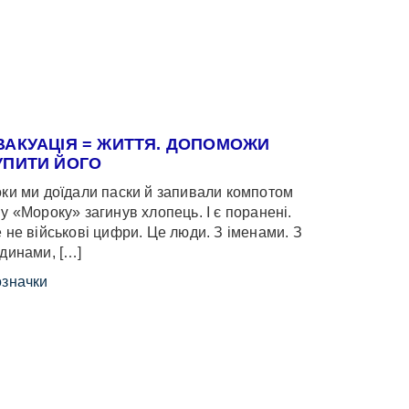
ВАКУАЦІЯ = ЖИТТЯ. ДОПОМОЖИ
УПИТИ ЙОГО
ки ми доїдали паски й запивали компотом
у «Мороку» загинув хлопець. І є поранені.
 не військові цифри. Це люди. З іменами. З
динами, […]
значки