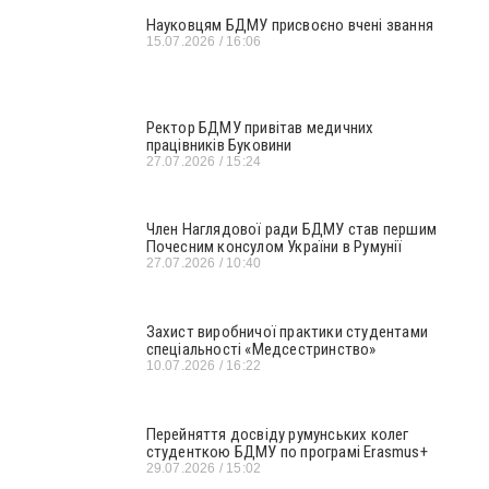
Науковцям БДМУ присвоєно вчені звання
15.07.2026
16:06
Ректор БДМУ привітав медичних
працівників Буковини
27.07.2026
15:24
Член Наглядової ради БДМУ став першим
Почесним консулом України в Румунії
27.07.2026
10:40
Захист виробничої практики студентами
спеціальності «Медсестринство»
10.07.2026
16:22
Перейняття досвіду румунських колег
студенткою БДМУ по програмі Erasmus+
29.07.2026
15:02