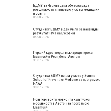
БДМУ та Чернівецька обласна рада
розширюють співпрацю у сфері медицини
й освіти
05.08.2026
Студентку БДМУ відзначили за найвищий
результат НМТ на Буковині
05.08.2026
Перший курс і перші міжнародні кроки:
Erasmus+ в Республіці Австрія
31.07.2026
Студентка БДМУ взяла участь у Summer
School of Preventive Medicine за програмою
NAWA
30.07.2026
Нові горизонти мовної та культурної
мобільності в Австрії за програмою
Erasmus+