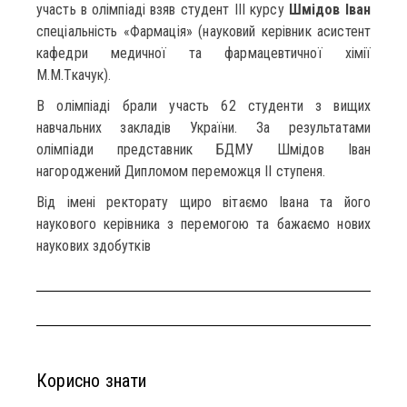
участь в олімпіаді взяв студент ІІІ курсу
Шмідов Іван
спеціальність «Фармація» (науковий керівник асистент
кафедри медичної та фармацевтичної хімії
М.М.Ткачук).
В олімпіаді брали участь 62 студенти з вищих
навчальних закладів України. За результатами
олімпіади представник БДМУ Шмідов Іван
нагороджений Дипломом переможця ІІ ступеня.
Від імені ректорату щиро вітаємо Івана та його
наукового керівника з перемогою та бажаємо нових
наукових здобутків
Корисно знати