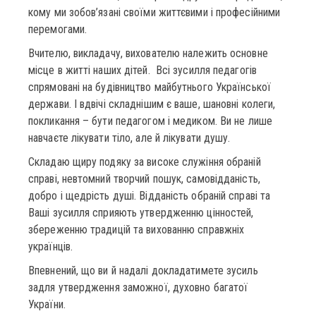
кому ми зобов’язані своїми життєвими і професійними
перемогами.
Вчителю, викладачу, вихователю належить основне
місце в житті наших дітей. Всі зусилля педагогів
спрямовані на будівництво майбутнього Української
держави. І вдвічі складнішим є ваше, шановні колеги,
покликання – бути педагогом і медиком. Ви не лише
навчаєте лікувати тіло, але й лікувати душу.
Cкладаю щиру подяку за високе служіння обраній
справі, невтомний творчий пошук, самовідданість,
добро і щедрість душі. Відданість обраній справі та
Ваші зусилля сприяють утвердженню цінностей,
збереженню традицій та вихованню справжніх
українців.
Впевнений, що ви й надалі докладатимете зусиль
задля утвердження заможної, духовно багатої
України.