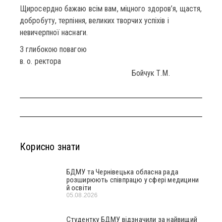
Щиросердно бажаю всім вам, міцного здоров’я, щастя,
добробуту, терпіння, великих творчих успіхів і
невичерпної наснаги.
З глибокою повагою
в. о. ректора
Бойчук Т.М.
Корисно знати
БДМУ та Чернівецька обласна рада
розширюють співпрацю у сфері медицини
й освіти
05.08.2026
Студентку БДМУ відзначили за найвищий