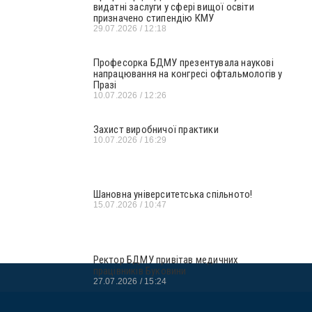
видатні заслуги у сфері вищої освіти
призначено стипендію КМУ
29.07.2026
12:18
Професорка БДМУ презентувала наукові
напрацювання на конгресі офтальмологів у
Празі
10.07.2026
12:26
Захист виробничої практики
10.07.2026
16:29
Шановна університетська спільното!
15.07.2026
10:47
Ректор БДМУ привітав медичних
працівників Буковини
27.07.2026
15:24