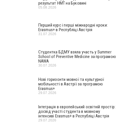
результат НМТ на Буковині
05.08.2026
Перший курс і перші міжнародні кроки:
Erasmus+ в Республіці Австрія
31.07.2026
Студентка БДМУ взяла участь у Summer
School of Preventive Medicine за програмою
NAWA
30.07.2026
Нові горизонти мовної та культурної
мобільності в Австрії за програмою
Erasmus+
29.07.2026
Інтеграція в європейський освітній простір:
досвід участі студента в мовному
інтенсиві Erasmus+ в Республіці Австрія
29.07.2026