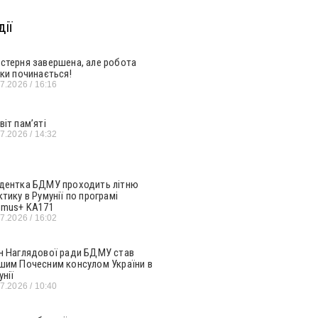
ії
стерня завершена, але робота
ьки починається!
07.2026
16:16
віт пам’яті
07.2026
14:32
дентка БДМУ проходить літню
ктику в Румунії по програмі
smus+ KA171
07.2026
16:02
н Наглядової ради БДМУ став
шим Почесним консулом України в
унії
07.2026
10:40