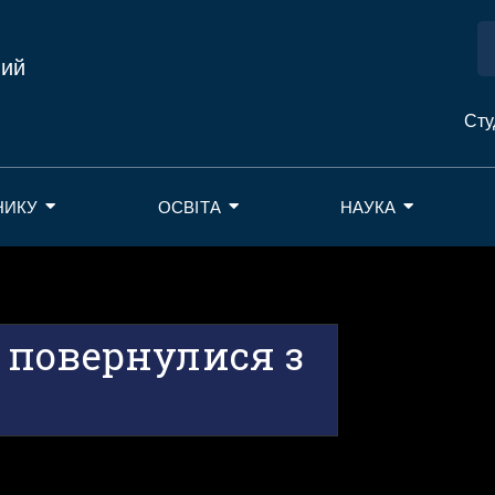
ний
Сту
НИКУ
ОСВІТА
НАУКА
 повернулися з