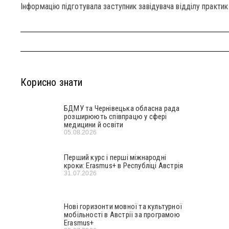
Інформацію підготувала заступник завідувача відділу практик
Корисно знати
БДМУ та Чернівецька обласна рада
розширюють співпрацю у сфері
медицини й освіти
05.08.2026
Перший курс і перші міжнародні
кроки: Erasmus+ в Республіці Австрія
31.07.2026
Нові горизонти мовної та культурної
мобільності в Австрії за програмою
Erasmus+