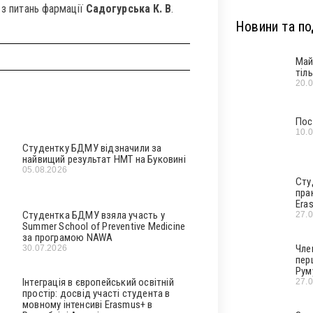
 з питань фармації
Садогурська К. В
.
Новини та под
Май
тіл
20.
Пос
10.
Студентку БДМУ відзначили за
найвищий результат НМТ на Буковині
05.08.2026
Сту
пра
Era
Студентка БДМУ взяла участь у
27.
Summer School of Preventive Medicine
за програмою NAWA
Чле
30.07.2026
пер
Рум
Інтеграція в європейський освітній
27.
простір: досвід участі студента в
мовному інтенсиві Erasmus+ в