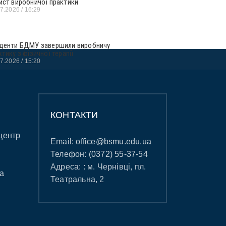
ист виробничої практики
07.2026
16:29
денти БДМУ завершили виробничу
ктику з фізичної терапії
07.2026
15:20
КОНТАКТИ
центр
Email:
office@bsmu.edu.ua
Телефон:
(0372) 55-37-54
Адреса: : м. Чернівці, пл.
а
Театральна, 2