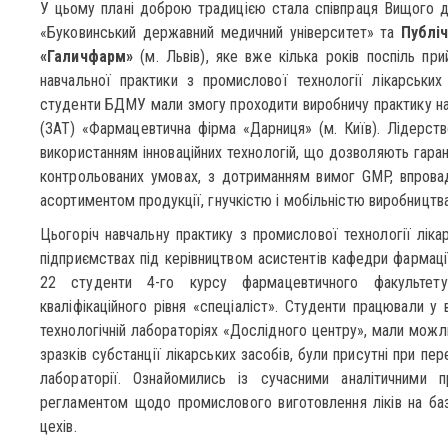
У цьому плані доброю традицією стала співпраця Вищого д
«Буковинський державний медичний університет» та
Публі
«Галичфарм»
(м. Львів), яке вже кілька років поспіль п
навчальної практики з промислової технології лікарських
студенти БДМУ мали змогу проходити виробничу практику на 
(ЗАТ) «Фармацевтична фірма «Дарниця» (м. Київ). Лідерст
використанням інноваційних технологій, що дозволяють гаран
контрольованих умовах, з дотриманням вимог GMP, впров
асортиментом продукції, гнучкістю і мобільністю виробництва
Цьогоріч навчальну практику з промислової технології ліка
підприємствах під керівництвом асистентів кафедри фармац
22 студенти 4-го курсу фармацевтичного факультету 
кваліфікаційного рівня «спеціаліст». Студенти працювали у в
технологічній лабораторіях «Дослідного центру», мали можли
зразків субстанції лікарських засобів, були присутні при пере
лабораторії. Ознайомились із сучасними аналітичними 
регламентом щодо промислового виготовлення ліків на баз
цехів.