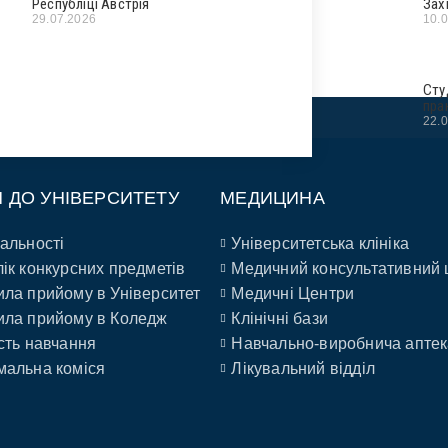
Республіці Австрія
Зах
29.07.2026
10.
Сту
пра
22.
П ДО УНІВЕРСИТЕТУ
МЕДИЦИНА
альності
Університетська клініка
ік конкурсних предметів
Медичний консультативний 
ла прийому в Університет
Медичні Центри
ла прийому в Коледж
Клінічні бази
сть навчання
Навчально-виробнича аптек
альна коміся
Лікувальний відділ