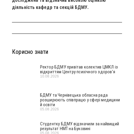
досліджень та відзначив високою оцінкою
діяльність кафедр та секцій БДМУ.
Корисно знати
Ректор БДМУ привітав колектив ЦМКЛ із
відкриттям Центру психічного здоров’я
10.08.2026
БДМУ та Чернівецька обласна рада
розширюють співпрацю у сфері медицини
й освіти
05.08.2026
Студентку БДМУ відзначили за найвищий
результат НМТ на Буковині
05.08.2026