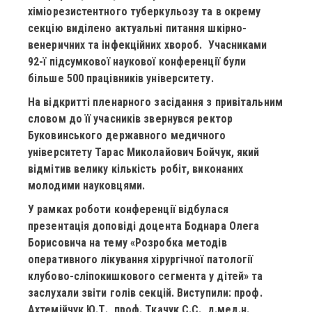
хіміорезистентного туберкульозу та в окрему
секцію виділено актуальні питання шкірно-
венеричних та інфекційних хвороб. Учасниками
92-ї підсумкової наукової конференції були
більше 500 працівників університету.
На відкритті пленарного засідання з привітальним
словом до її учасників звернувся ректор
Буковинського державного медичного
університету Тарас Миколайович Бойчук, який
відмітив велику кількість робіт, виконаних
молодими науковцями.
У рамках роботи конференції відбулася
презентація доповіді доцента Боднара Олега
Борисовича на тему «Розробка методів
оперативного лікування хірургічної патології
клубово-сліпокишкового сегмента у дітей» та
заслухали звіти голів секцій. Виступили: проф.
Ахтемійчук Ю.Т., проф. Ткачук С.С., д.мед.н.