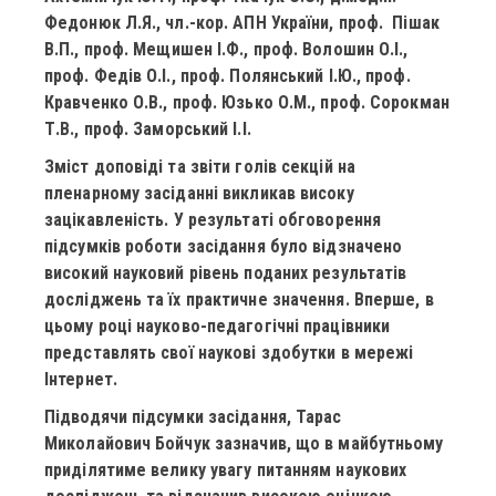
Федонюк Л.Я., чл.-кор. АПН України, проф. Пішак
В.П., проф. Мещишен І.Ф., проф. Волошин О.І.,
проф. Федів О.І., проф. Полянський І.Ю., проф.
Кравченко О.В., проф. Юзько О.М., проф. Сорокман
Т.В., проф. Заморський І.І.
Зміст доповіді та звіти голів секцій на
пленарному засіданні викликав високу
зацікавленість. У результаті обговорення
підсумків роботи засідання було відзначено
високий науковий рівень поданих результатів
досліджень та їх практичне значення. Вперше, в
цьому році науково-педагогічні працівники
представлять свої наукові здобутки в мережі
Інтернет.
Підводячи підсумки засідання, Тарас
Миколайович Бойчук зазначив, що в майбутньому
приділятиме велику увагу питанням наукових