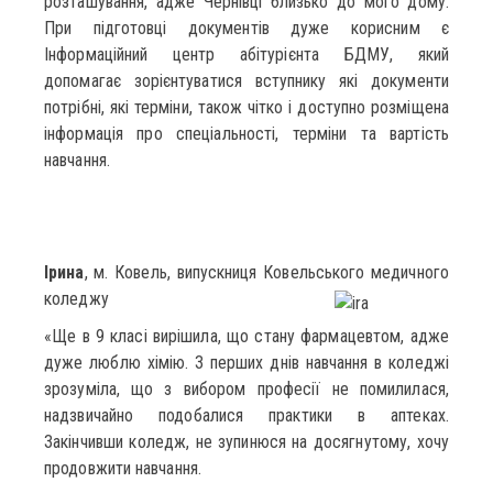
розташування, адже Чернівці близько до мого дому.
При підготовці документів дуже корисним є
Інформаційний центр абітурієнта БДМУ, який
допомагає зорієнтуватися вступнику які документи
потрібні, які терміни, також чітко і доступно розміщена
інформація про спеціальності, терміни та вартість
навчання.
Ірина
, м. Ковель, випускниця Ковельського медичного
коледжу
«Ще в 9 класі вирішила, що стану фармацевтом, адже
дуже люблю хімію. З перших днів навчання в коледжі
зрозуміла, що з вибором професії не помилилася,
надзвичайно подобалися практики в аптеках.
Закінчивши коледж, не зупинюся на досягнутому, хочу
продовжити навчання.