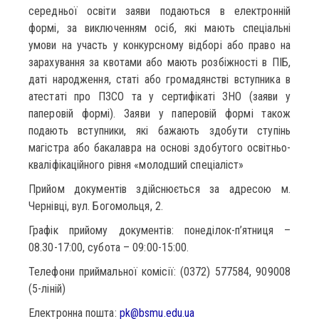
середньої освіти заяви подаються в електронній
формі, за виключенням осіб, які мають спеціальні
умови на участь у конкурсному відборі або право на
зарахування за квотами або мають розбіжності в ПІБ,
даті народження, статі або громадянстві вступника в
атестаті про ПЗСО та у сертифікаті ЗНО (заяви у
паперовій формі). Заяви у паперовій формі також
подають вступники, які бажають здобути ступінь
магістра або бакалавра на основі здобутого освітньо-
кваліфікаційного рівня «молодший спеціаліст»
Прийом документів здійснюється за адресою м.
Чернівці, вул. Богомольця, 2.
Графік прийому документів: понеділок-п’ятниця –
08.30-17:00, субота – 09:00-15:00.
Телефони приймальної комісії: (0372) 577584, 909008
(5-ліній)
Електронна пошта:
pk@bsmu.edu.ua