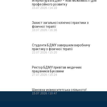
Інтернатура в БДМУ – нові можливості для
професійного розвитку
15.07.2026
14:10
Захист загальної клінічної практики з
фізичної терапії
10.07.2026
16:36
Студенти БДМУ завершили виробничу
практику з фізичної терапії
22.07.2026
15:20
Ректор БДМУ привітав медичних
працівників Буковини
27.07.2026
15:24
Шановна університетська спільното!
15.07.2026
10:47