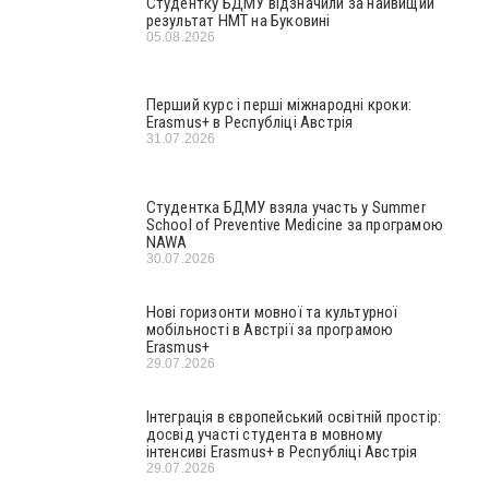
Студентку БДМУ відзначили за найвищий
результат НМТ на Буковині
05.08.2026
Перший курс і перші міжнародні кроки:
Erasmus+ в Республіці Австрія
31.07.2026
Студентка БДМУ взяла участь у Summer
School of Preventive Medicine за програмою
NAWA
30.07.2026
Нові горизонти мовної та культурної
мобільності в Австрії за програмою
Erasmus+
29.07.2026
Інтеграція в європейський освітній простір:
досвід участі студента в мовному
інтенсиві Erasmus+ в Республіці Австрія
29.07.2026