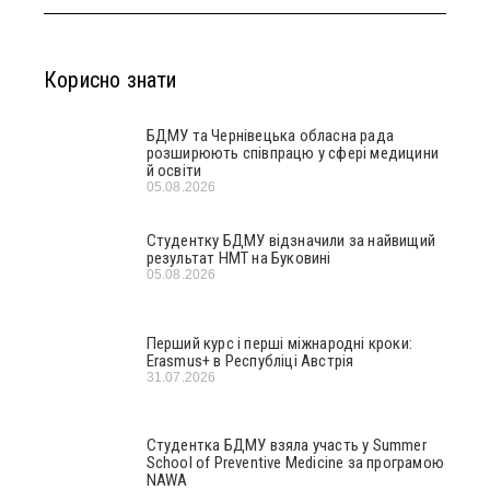
Корисно знати
БДМУ та Чернівецька обласна рада
розширюють співпрацю у сфері медицини
й освіти
05.08.2026
Студентку БДМУ відзначили за найвищий
результат НМТ на Буковині
05.08.2026
Перший курс і перші міжнародні кроки:
Erasmus+ в Республіці Австрія
31.07.2026
Студентка БДМУ взяла участь у Summer
School of Preventive Medicine за програмою
NAWA