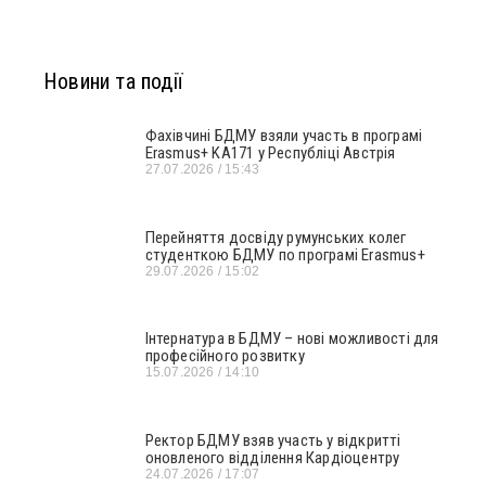
Новини та події
Фахівчині БДМУ взяли участь в програмі
Erasmus+ KA171 у Республіці Австрія
27.07.2026
15:43
Перейняття досвіду румунських колег
студенткою БДМУ по програмі Erasmus+
29.07.2026
15:02
Інтернатура в БДМУ – нові можливості для
професійного розвитку
15.07.2026
14:10
Ректор БДМУ взяв участь у відкритті
оновленого відділення Кардіоцентру
24.07.2026
17:07