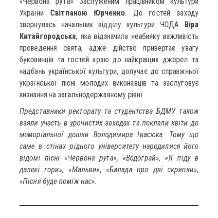
«Червона рута» Заслуженим працівником культури
України
Світланою Юрченко
. До гостей заходу
звернулась начальник відділу культури ЧОДА
Віра
Китайгородська
, яка відзначила неабияку важливість
проведення свята, адже дійство привертає увагу
буковинців та гостей краю до найкращих джерел та
надбань української культури, долучає до справжньої
української пісні молодих виконавців та заслуговує
визнання на загальнодержавному рівні.
Представники ректорату та студентства БДМУ також
взяли участь в урочистих заходах та поклали квіти до
меморіальної дошки Володимира Івасюка. Тому що
саме в стінах рідного університету народилися його
відомі пісні «Червона рута», «Водограй», «Я піду в
далекі гори», «Мальви», «Балада про дві скрипки»,
«Пісня буде поміж нас».