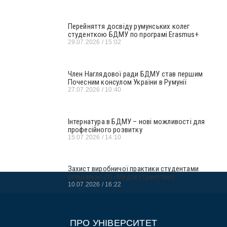
Перейняття досвіду румунських колег
студенткою БДМУ по програмі Erasmus+
29.07.2026
15:02
Член Наглядової ради БДМУ став першим
Почесним консулом України в Румунії
27.07.2026
10:40
Інтернатура в БДМУ – нові можливості для
професійного розвитку
15.07.2026
14:10
Захист виробничої практики студентами
спеціальності «Медсестринство»
10.07.2026
16:22
ПРО УНІВЕРСИТЕТ