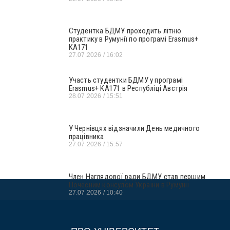
Студентка БДМУ проходить літню
практику в Румунії по програмі Erasmus+
KA171
27.07.2026
16:02
Участь студентки БДМУ у програмі
Erasmus+ KA171 в Республіці Австрія
28.07.2026
15:51
У Чернівцях відзначили День медичного
працівника
27.07.2026
15:57
Член Наглядової ради БДМУ став першим
Почесним консулом України в Румунії
27.07.2026
10:40